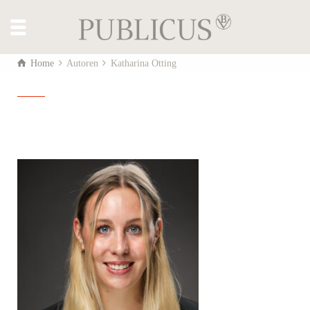
Home
Autoren
Katharina Otting