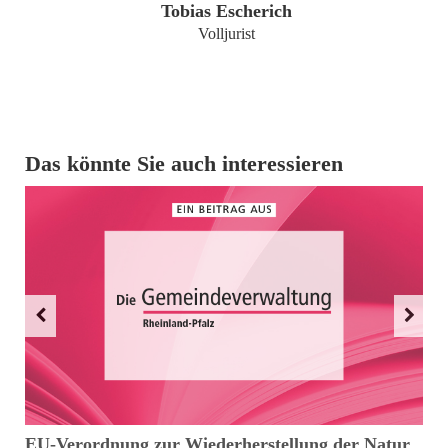
Tobias Escherich
Volljurist
Das könnte Sie auch interessieren
EU-Verordnung zur Wiederherstellung der Natur
K