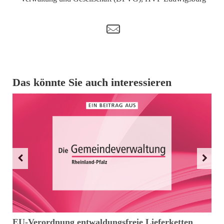
t
Das könnte Sie auch interessieren
EU-Verordnung entwaldungsfreie Lieferketten
D