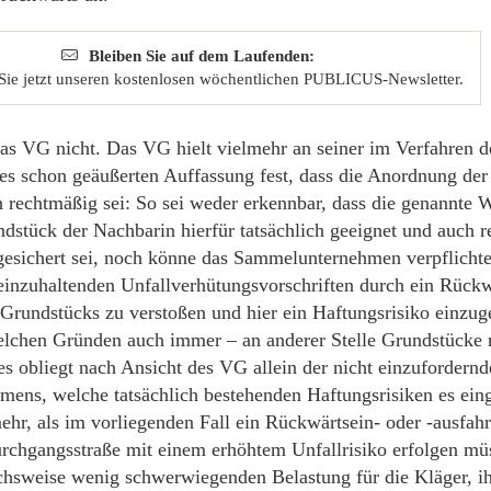
Bleiben Sie auf dem Laufenden:
Sie jetzt unseren kostenlosen wöchentlichen PUBLICUS-Newsletter.
as VG nicht. Das VG hielt vielmehr an seiner im Verfahren d
es schon geäußerten Auffassung fest, dass die Anordnung der
ch rechtmäßig sei: So sei weder erkennbar, dass die genannte
dstück der Nachbarin hierfür tatsächlich geeignet und auch r
gesichert sei, noch könne das Sammelunternehmen verpflicht
einzuhaltenden Unfallverhütungsvorschriften durch ein Rückw
 Grundstücks zu verstoßen und hier ein Haftungsrisiko einzug
lchen Gründen auch immer – an anderer Stelle Grundstücke 
 es obliegt nach Ansicht des VG allein der nicht einzufordern
mens, welche tatsächlich bestehenden Haftungsrisiken es ei
hr, als im vorliegenden Fall ein Rückwärtsein- oder -ausfahr
rchgangsstraße mit einem erhöhtem Unfallrisiko erfolgen müs
ichsweise wenig schwerwiegenden Belastung für die Kläger, i