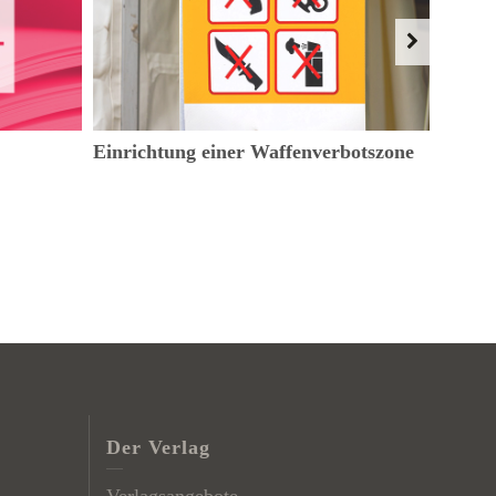
Einrichtung einer Waffenverbotszone
Frisc
Geneh
Baden
Der Verlag