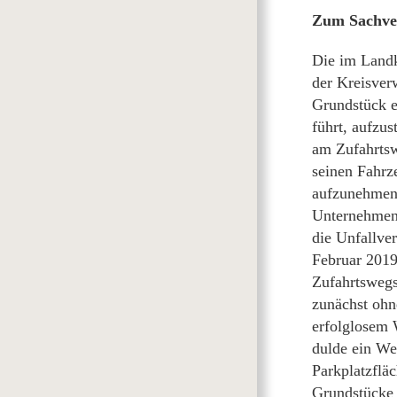
Zum Sachve
Die im Landk
der Kreisver
Grundstück e
führt, aufzus
am Zufahrtsw
seinen Fahrz
aufzunehmen
Unternehmen 
die Unfallve
Februar 2019
Zufahrtswegs
zunächst ohn
erfolglosem 
dulde ein We
Parkplatzflä
Grundstücke 