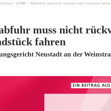
schriften
GVRP
Müllabfuhr muss nicht rückwärts zum Grundstück fahren
abfuhr muss nicht rück
dstück fahren
ungsgericht Neustadt an der Weinstra