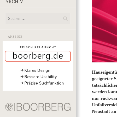
ARCHIV
– ANZEIGE –
Hauseigentü
geeigneter S
tatsächlich
werden kann
nur rückwär
Unfallversi
Neustadt an