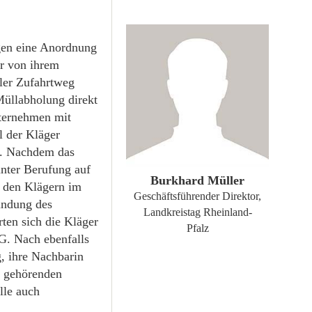
gen eine Anordnung
er von ihrem
ler Zufahrtweg
 Müllabholung direkt
nternehmen mit
l der Kläger
ZUM PROFIL
d. Nachdem das
nter Berufung auf
Burkhard Müller
g den Klägern im
Geschäftsführender Direktor,
ündung des
Landkreistag Rheinland-
ten sich die Kläger
Pfalz
G. Nach ebenfalls
, ihre Nachbarin
k gehörenden
lle auch