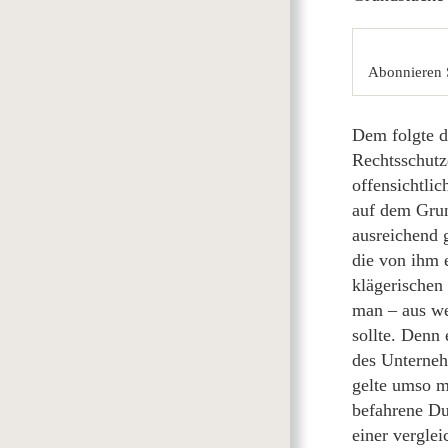
Abonnieren 
Dem folgte d
Rechtsschutz
offensichtli
auf dem Grun
ausreichend 
die von ihm 
klägerischen
man – aus we
sollte. Denn
des Unterneh
gelte umso me
befahrene Du
einer vergle