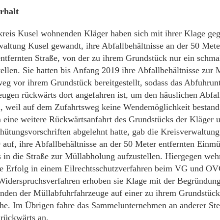
rhalt
reis Kusel wohnenden Kläger haben sich mit ihrer Klage ge
waltung Kusel gewandt, ihre Abfallbehältnisse an der 50 Met
ntfernten Straße, von der zu ihrem Grundstück nur ein schma
tellen. Sie hatten bis Anfang 2019 ihre Abfallbehältnisse zur
eg vor ihrem Grundstück bereitgestellt, sodass das Abfuhru
eugen rückwärts dort angefahren ist, um den häuslichen Abfal
, weil auf dem Zufahrtsweg keine Wendemöglichkeit bestan
eine weitere Rückwärtsanfahrt des Grundstücks der Kläger u
rhütungsvorschriften abgelehnt hatte, gab die Kreisverwaltun
 auf, ihre Abfallbehältnisse an der 50 Meter entfernten Einm
 in die Straße zur Müllabholung aufzustellen. Hiergegen wehr
e Erfolg in einem Eilrechtsschutzverfahren beim VG und OV
Widerspruchsverfahren erhoben sie Klage mit der Begründung
nden der Müllabfuhrfahrzeuge auf einer zu ihrem Grundstüc
che. Im Übrigen fahre das Sammelunternehmen an anderer Ste
rückwärts an.