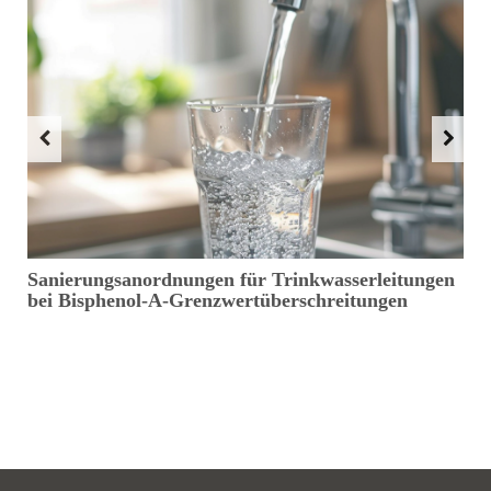
Sanierungsanordnungen für Trinkwasserleitungen
S
bei Bisphenol-A-Grenzwertüberschreitungen
v