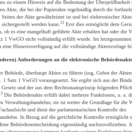
lass zu einem Hinweis auf die Bedeutung der Überprüfbarkeit 
en Akte, die bei der Papierakte regelmäßig durch die fortlau
 Seiten der Akte gewährleistet ist und bei elektronischer Akt
12
 sichergestellt werden kann.
Erst dies ermöglicht dem Geric
, ob es eine mangelhaft geführte Akte erhalten hat oder die V
tz 1 VwGO nicht vollständig erfüllt wurde. Im letztgenannten
h eine Hinweisverfügung auf die vollständige Aktenvorlage h
nderen) Anforderungen an die elektronische Behördenak
der Behörde, überhaupt Akten zu führen (sog. Gebot der Akten
. 1 Satz 1 VwGO vorausgesetzt. Sie ergibt sich aus der Bind
 Gesetz und der aus dem Rechtsstaatsprinzip folgenden Pflich
13
Die Behördenakte erfüllt dabei mehrere Funktionen, u. a. d
n Verwaltungshandelns; sie ist weiter die Grundlage für di
Fachaufsicht und dient der parlamentarischen Kontrolle des
andelns. In Bezug auf die gerichtliche Kontrolle ermöglicht 
ffene Behördenentscheidung eigenständig nachzuvollziehen. 
rwaltungsvorgang kommen konkrete weitere Funktionen hinz