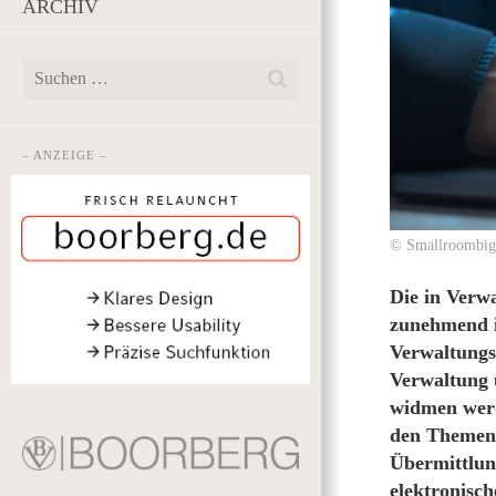
ARCHIV
– ANZEIGE –
© Smallroombigd
Die in Verwa
zunehmend i
Verwaltungs
Verwaltung 
widmen werd
den Themen 
Übermittlun
elektronisc