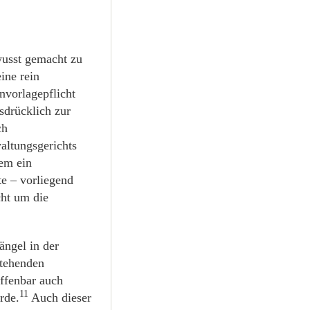
wusst gemacht zu
ine rein
nvorlagepflicht
sdrücklich zur
ch
altungsgerichts
dem ein
te – vorliegend
cht um die
ängel in der
stehenden
offenbar auch
11
rde.
Auch dieser