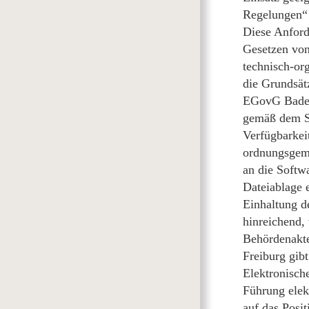
Regelungen“ 
Diese Anford
Gesetzen von
technisch-or
die Grundsät
EGovG Baden
gemäß dem Sta
Verfügbarkei
ordnungsgemä
an die Softw
Dateiablage 
Einhaltung d
hinreichend,
Behördenakte
Freiburg gib
Elektronisch
Führung elek
auf das Posi