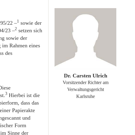
1
295/22 –
sowie der
2
04/23 –
setzen sich
ng sowie der
rg im Rahmen eines
ss des
ZUM PROFIL
Dr. Carsten Ulrich
Vorsitzender Richter am
Diese
Verwaltungsgericht
3
st.
Hierbei ist die
Karlsruhe
pierform, dass das
einer Papierakte
ingescannt und
nischer Form
 im Sinne der