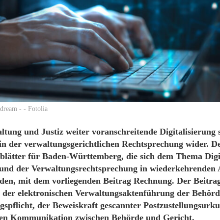
ream - - Fotolia
ltung und Justiz weiter voranschreitende Digitalisierung s
n der verwaltungsgerichtlichen Rechtsprechung wider. D
blätter für Baden-Württemberg, die sich dem Thema Digit
und der Verwaltungsrechtsprechung in wiederkehrenden
en, mit dem vorliegenden Beitrag Rechnung. Der Beitrag 
der elektronischen Verwaltungsaktenführung der Behörd
gspflicht, der Beweiskraft gescannter Postzustellungsurk
hen Kommunikation zwischen Behörde und Gericht.