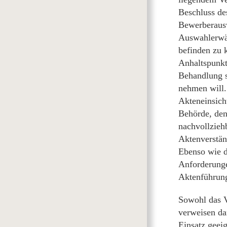
Beschluss de
Bewerberausw
Auswahlerwäg
befinden zu 
Anhaltspunkt
Behandlung s
nehmen will.
Akteneinsich
Behörde, den
nachvollzieh
Aktenverstän
Ebenso wie d
Anforderunge
Aktenführung
Sowohl das V
verweisen da
Einsatz geei