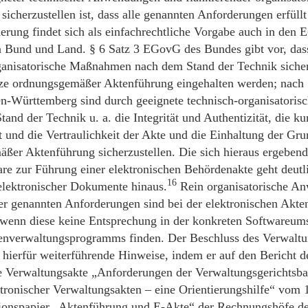
sicherzustellen ist, dass alle genannten Anforderungen erfüll
erung findet sich als einfachrechtliche Vorgabe auch in den
 Bund und Land. § 6 Satz 3 EGovG des Bundes gibt vor, das
ganisatorische Maßnahmen nach dem Stand der Technik sicherz
ze ordnungsgemäßer Aktenführung eingehalten werden; nach §
-Württemberg sind durch geeignete technisch-organisatori
nd der Technik u. a. die Integrität und Authentizität, die kur
t und die Vertraulichkeit der Akte und die Einhaltung der Gru
ßer Aktenführung sicherzustellen. Die sich hieraus ergeben
are zur Führung einer elektronischen Behördenakte geht deutli
16
elektronischer Dokumente hinaus.
Rein organisatorische An
er genannten Anforderungen sind bei der elektronischen Akte
 wenn diese keine Entsprechung in der konkreten Softwareum
nverwaltungsprogramms finden. Der Beschluss des Verwaltu
t hierfür weiterführende Hinweise, indem er auf den Bericht d
e Verwaltungsakte „Anforderungen der Verwaltungsgerichtsbar
tronischer Verwaltungsakten – eine Orientierungshilfe“ vom 
tionspapier „Aktenführung und E-Akte“ der Rechnungshöfe d