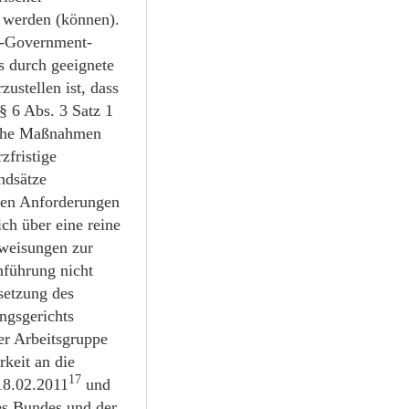
t werden (können).
 E-Government-
s durch geeignete
ustellen ist, dass
 6 Abs. 3 Satz 1
sche Maßnahmen
zfristige
ndsätze
den Anforderungen
ch über eine reine
weisungen zur
nführung nicht
setzung des
ngsgerichts
er Arbeitsgruppe
keit an die
17
18.02.2011
und
es Bundes und der