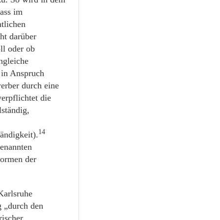
dass im
tlichen
ht darüber
ll oder ob
ngleiche
 in Anspruch
erber durch eine
rpflichtet die
ständig,
14
ändigkeit).
genannten
Formen der
Karlsruhe
g „durch den
rischer