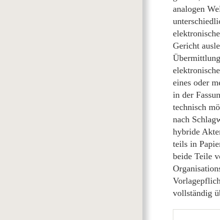
analogen Wel
unterschiedl
elektronisc
Gericht ausle
Übermittlung
elektronisch
eines oder m
in der Fassu
technisch mö
nach Schlagw
hybride Akten
teils in Papi
beide Teile 
Organisation
Vorlagepflic
vollständig ü