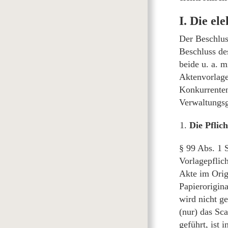
I. Die el
Der Beschlus
Beschluss de
beide u. a. 
Aktenvorlage
Konkurrenten
Verwaltungsg
Die Pflic
§ 99 Abs. 1 
Vorlagepflic
Akte im Orig
Papierorigina
wird nicht g
(nur) das Sc
geführt, ist 