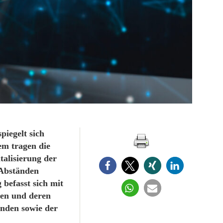
piegelt sich
em tragen die
alisierung der
 Abständen
befasst sich mit
en und deren
unden sowie der