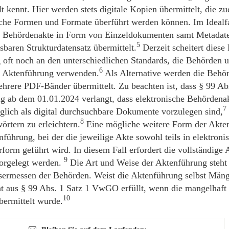
t kennt. Hier werden stets digitale Kopien übermittelt, die z
iche Formen und Formate überführt werden können. Im Idealfa
he Behördenakte in Form von Einzeldokumenten samt Metada
5
sbaren Strukturdatensatz übermittelt.
Derzeit scheitert diese
 oft noch an den unterschiedlichen Standards, die Behörden u
6
e Aktenführung verwenden.
Als Alternative werden die Behö
ehrere PDF-Bänder übermittelt. Zu beachten ist, dass § 99 
ng ab dem 01.01.2024 verlangt, dass elektronische Behördena
7
glich als digital durchsuchbare Dokumente vorzulegen sind,
8
örtern zu erleichtern.
Eine mögliche weitere Form der Akten
führung, bei der die jeweilige Akte sowohl teils in elektroni
erform geführt wird. In diesem Fall erfordert die vollständige
9
vorgelegt werden.
Die Art und Weise der Aktenführung steht
sermessen der Behörden. Weist die Aktenführung selbst Mängel
ht aus § 99 Abs. 1 Satz 1 VwGO erfüllt, wenn die mangelhaft
10
bermittelt wurde.