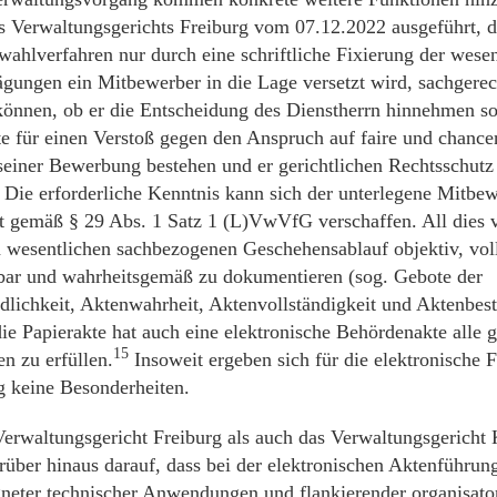
s Verwaltungsgerichts Freiburg vom 07.12.2022 ausgeführt, 
ahlverfahren nur durch eine schriftliche Fixierung der wesen
ungen ein Mitbewerber in die Lage versetzt wird, sachgerec
können, ob er die Entscheidung des Dienstherrn hinnehmen so
e für einen Verstoß gegen den Anspruch auf faire und chance
einer Bewerbung bestehen und er gerichtlichen Rechtsschutz
 Die erforderliche Kenntnis kann sich der unterlegene Mitbew
t gemäß § 29 Abs. 1 Satz 1 (L)VwVfG verschaffen. All dies ve
 wesentlichen sachbezogenen Geschehensablauf objektiv, voll
bar und wahrheitsgemäß zu dokumentieren (sog. Gebote der
dlichkeit, Aktenwahrheit, Aktenvollständigkeit und Aktenbest
ie Papierakte hat auch eine elektronische Behördenakte alle 
15
n zu erfüllen.
Insoweit ergeben sich für die elektronische 
 keine Besonderheiten.
erwaltungsgericht Freiburg als auch das Verwaltungsgericht 
rüber hinaus darauf, dass bei der elektronischen Aktenführun
gneter technischer Anwendungen und flankierender organisato