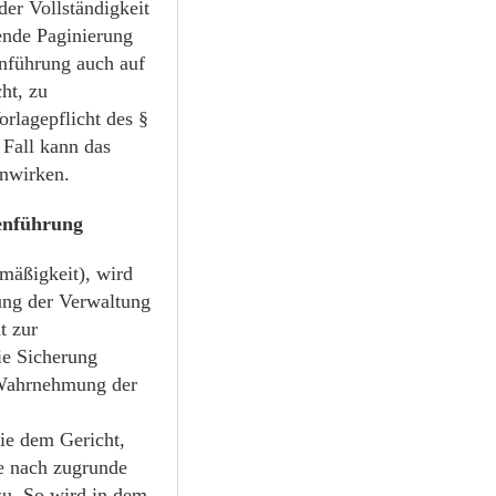
der Vollständigkeit
fende Paginierung
enführung auch auf
ht, zu
orlagepflicht des §
 Fall kann das
inwirken.
tenführung
mäßigkeit), wird
ung der Verwaltung
t zur
ie Sicherung
e Wahrnehmung der
sie dem Gericht,
Je nach zugrunde
u. So wird in dem