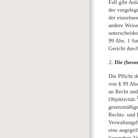
Fall gibt An
der vorgelegt
der einzelnen
andere Weise
unterscheiden
99 Abs. 1 Sa
Gericht durc
Die (beso
Die Pflicht 
von § 99 Abs
an Recht und
Objektivität.
gesetzmäßige
Rechts- und 
Verwaltungsh
eine angegri
liegendem Ve