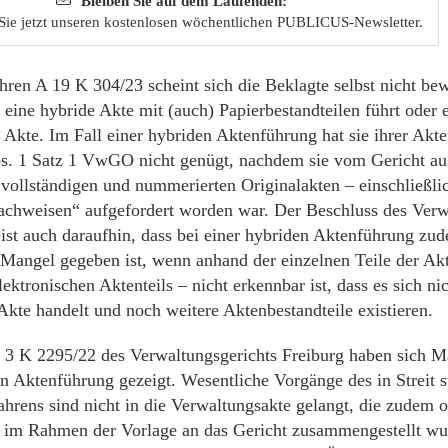
Bleiben Sie auf dem Laufenden:
Sie jetzt unseren kostenlosen wöchentlichen PUBLICUS-Newsletter.
hren A 19 K 304/23 scheint sich die Beklagte selbst nicht be
 eine hybride Akte mit (auch) Papierbestandteilen führt oder e
 Akte. Im Fall einer hybriden Aktenführung hat sie ihrer Akte
s. 1 Satz 1 VwGO nicht genügt, nachdem sie vom Gericht au
„vollständigen und nummerierten Originalakten – einschließli
achweisen“ aufgefordert worden war. Der Beschluss des Verw
ist auch daraufhin, dass bei einer hybriden Aktenführung zu
 Mangel gegeben ist, wenn anhand der einzelnen Teile der Ak
ektronischen Aktenteils – nicht erkennbar ist, dass es sich ni
Akte handelt und noch weitere Aktenbestandteile existieren.
 3 K 2295/22 des Verwaltungsgerichts Freiburg haben sich M
en Aktenführung gezeigt. Wesentliche Vorgänge des in Streit 
hrens sind nicht in die Verwaltungsakte gelangt, die zudem 
st im Rahmen der Vorlage an das Gericht zusammengestellt wu