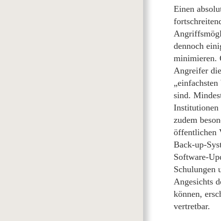
Einen absolu
fortschreite
Angriffsmögl
dennoch eini
minimieren. 
Angreifer di
„einfachsten
sind. Mindes
Institutionen
zudem besond
öffentlichen
Back-up-Syst
Software-Upda
Schulungen u
Angesichts d
können, ersc
vertretbar.