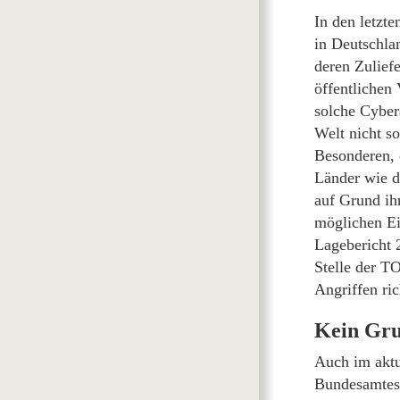
In den letzte
in Deutschla
deren Zulief
öffentlichen
solche Cybera
Welt nicht s
Besonderen, 
Länder wie d
auf Grund ih
möglichen Ei
Lagebericht 
Stelle der T
Angriffen ric
Kein Gru
Auch im aktu
Bundesamtes 