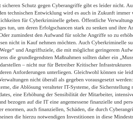
t sicheren Schutz gegen Cyberangriffe gibt es leider nicht. A
nden technischen Entwicklung wird es auch in Zukunft immer 
ichkeiten für Cyberkriminelle geben. Öffentliche Verwaltun
ges tun, um deren Erfolgschancen stark zu senken und ihre An
Oder zumindest den Aufwand für solche Angriffe so zu erhöhe
esen nicht in Kauf nehmen möchten. Auch Cyberkriminelle su
 Wege“ und Angriffsziele, die mit möglichst geringerem Aufw
tens die grundlegendsten Maßnahmen sollten daher ein „Muss“
 darstellen – nicht nur für Betreiber Kritischer Infrastruktur
eren Anforderungen unterliegen. Gleichwohl können sie leid
 Verwaltungen nicht überall als gegeben vorausgesetzt werden:
eme, die Ablösung veralteter IT-Systeme, die Sicherstellung 
tes, eine Erhöhung der Sensibilität der Mitarbeiter, intensive
nd bezogen auf die IT eine angemessene finanzielle und pers
er enormen, auch finanziellen, Schäden, die durch Cyberangri
heinen die hierzu notwendigen Investitionen in diese Minde