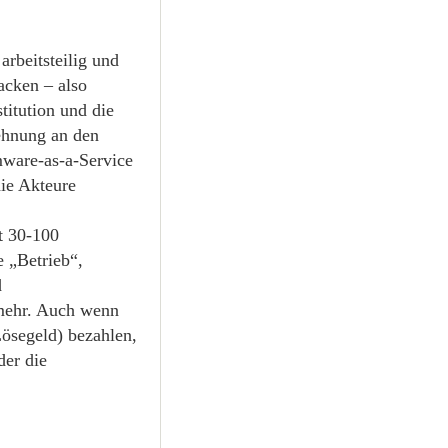
rbeitsteilig und
acken – also
titution und die
ehnung an den
mware-as-a-Service
ie Akteure
t 30-100
e „Betrieb“,
d
mehr. Auch wenn
Lösegeld) bezahlen,
der die