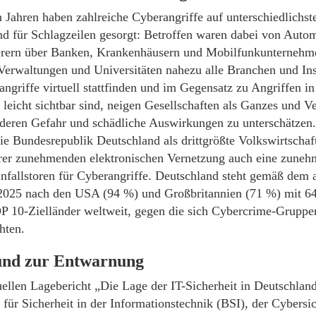
n Jahren haben zahlreiche Cyberangriffe auf unterschiedlichst
nd für Schlagzeilen gesorgt: Betroffen waren dabei von Autom
erern über Banken, Krankenhäusern und Mobilfunkunternehme
 Verwaltungen und Universitäten nahezu alle Branchen und Ins
ngriffe virtuell stattfinden und im Gegensatz zu Angriffen i
o leicht sichtbar sind, neigen Gesellschaften als Ganzes und 
deren Gefahr und schädliche Auswirkungen zu unterschätzen
ie Bundesrepublik Deutschland als drittgrößte Volkswirtschaft
rer zunehmenden elektronischen Vernetzung auch eine zune
nfallstoren für Cyberangriffe. Deutschland steht gemäß dem 
2025 nach den USA (94 %) und Großbritannien (71 %) mit 64 
OP 10-Zielländer weltweit, gegen die sich Cybercrime-Gruppe
hten.
nd zur Entwarnung
ellen Lagebericht „Die Lage der IT-Sicherheit in Deutschlan
für Sicherheit in der Informationstechnik (BSI), der Cybersi