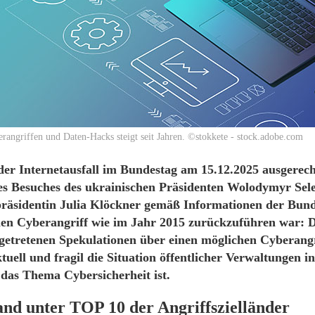
rangriffen und Daten-Hacks steigt seit Jahren. ©stokkete - stock.adobe.com
er Internetausfall im Bundestag am 15.12.2025 ausgerec
es Besuches des ukrainischen Präsidenten Wolodymyr Sele
räsidentin Julia Klöckner gemäß Informationen der Bun
inen Cyberangriff wie im Jahr 2015 zurückzuführen war: D
getretenen Spekulationen über einen möglichen Cyberangr
tuell und fragil die Situation öffentlicher Verwaltungen i
 das Thema Cybersicherheit ist.
and unter TOP 10 der Angriffszielländer