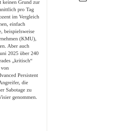
it keinen Grund zur
nittlich pro Tag
ozent im Vergleich
nen, einfach
, beispielsweise
ternehmen (KMU),
en. Aber auch
Juni 2025 über 240
ades „kritisch“
 von
vanced Persistent
Angreifer, die
der Sabotage zu
 Visier genommen.