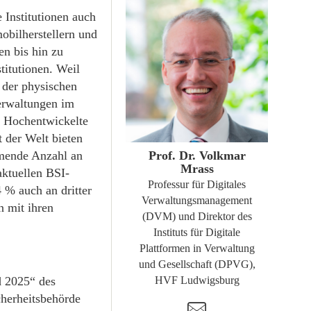
e Institutionen auch
obilherstellern und
n bis hin zu
titutionen. Weil
n der physischen
Verwaltungen im
ZUM PROFIL
. Hochentwickelte
 der Welt bieten
hmende Anzahl an
Prof. Dr. Volkmar
Mrass
aktuellen BSI-
Professur für Digitales
% auch an dritter
Verwaltungsmanagement
n mit ihren
(DVM) und Direktor des
Instituts für Digitale
Plattformen in Verwaltung
und Gesellschaft (DPVG),
d 2025“ des
HVF Ludwigsburg
cherheitsbehörde
t