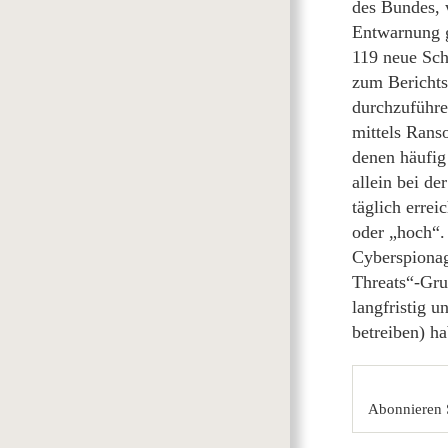
des Bundes, 
Entwarnung g
119 neue Sch
zum Berichts
durchzuführe
mittels Rans
denen häufig
allein bei d
täglich erre
oder „hoch“.
Cyberspionag
Threats“-Grup
langfristig 
betreiben) h
Abonnieren 