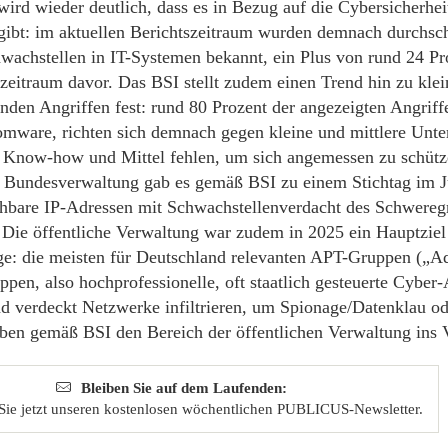
wird wieder deutlich, dass es in Bezug auf die Cybersicherhe
ibt: im aktuellen Berichtszeitraum wurden demnach durchsch
wachstellen in IT-Systemen bekannt, ein Plus von rund 24 Pr
zeitraum davor. Das BSI stellt zudem einen Trend hin zu klei
nden Angriffen fest: rund 80 Prozent der angezeigten Angriffe
omware, richten sich demnach gegen kleine und mittlere Un
 Know-how und Mittel fehlen, um sich angemessen zu schütz
er Bundesverwaltung gab es gemäß BSI zu einem Stichtag im 
ichbare IP-Adressen mit Schwachstellenverdacht des Schweregr
 Die öffentliche Verwaltung war zudem in 2025 ein Hauptziel
e: die meisten für Deutschland relevanten APT-Gruppen („Ad
pen, also hochprofessionelle, oft staatlich gesteuerte Cyber-
und verdeckt Netzwerke infiltrieren, um Spionage/Datenklau o
aben gemäß BSI den Bereich der öffentlichen Verwaltung ins
Bleiben Sie auf dem Laufenden:
Sie jetzt unseren kostenlosen wöchentlichen PUBLICUS-Newsletter.