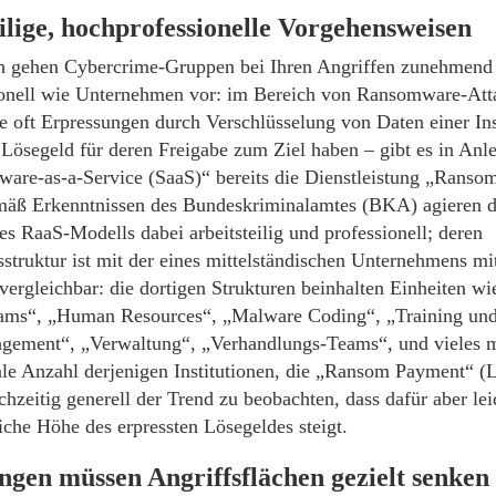
ilige, hochprofessionelle Vorgehensweisen
h gehen Cybercrime-Gruppen bei Ihren Angriffen zunehmend a
onell wie Unternehmen vor: im Bereich von Ransomware-Att
ie oft Erpressungen durch Verschlüsselung von Daten einer Ins
Lösegeld für deren Freigabe zum Ziel haben – gibt es in Anl
tware-as-a-Service (SaaS)“ bereits die Dienstleistung „Ranso
äß Erkenntnissen des Bundeskriminalamtes (BKA) agieren d
es RaaS-Modells dabei arbeitsteilig und professionell; deren
sstruktur ist mit der eines mittelständischen Unternehmens mi
vergleichbar: die dortigen Strukturen beinhalten Einheiten wi
ams“, „Human Resources“, „Malware Coding“, „Training un
gement“, „Verwaltung“, „Verhandlungs-Teams“, und vieles 
ale Anzahl derjenigen Institutionen, die „Ransom Payment“ (
eichzeitig generell der Trend zu beobachten, dass dafür aber lei
iche Höhe des erpressten Lösegeldes steigt.
ngen müssen Angriffsflächen gezielt senken