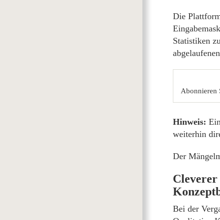
Die Plattform
Eingabemaske
Statistiken 
abgelaufene
Abonnieren 
Hinweis:
Ein
weiterhin dir
Der Mängelme
Cleverer
Konzeptb
Bei der Verga