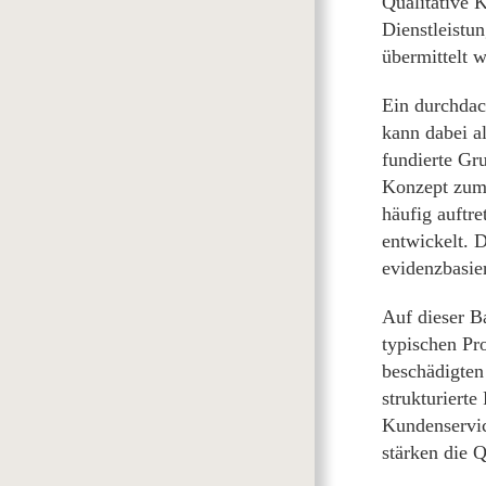
Qualitative 
Dienstleistu
übermittelt 
Ein durchdac
kann dabei al
fundierte Gru
Konzept zum
häufig auftr
entwickelt. 
evidenzbasier
Auf dieser B
typischen Pr
beschädigten
strukturiert
Kundenservi
stärken die Q