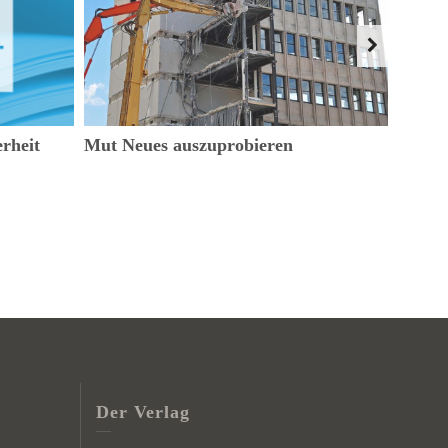
rheit
Mut Neues auszuprobieren
Kommu
stärke
Der Verlag