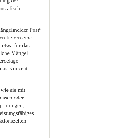
tung der
ostalisch
Mängelmelder Post“
en liefern eine
– etwa für das
elche Mängel
erdelage
d das Konzept
 wie sie mit
nissen oder
prüfungen,
eistungsfähiges
tionszeiten