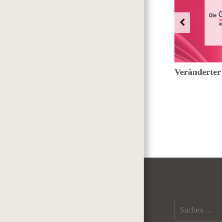
n
Entziehung der Fahrerlaubnis vor
Veränderte
Inkrafttreten des CanG