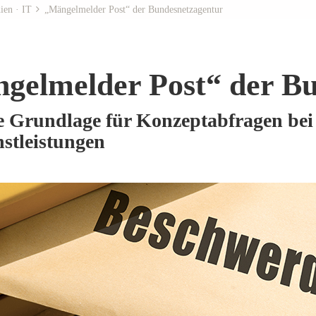
ien · IT
„Mängelmelder Post“ der Bundesnetzagentur
gelmelder Post“ der B
e Grundlage für Konzeptabfragen bei
nstleistungen