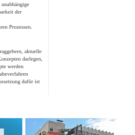
h unabhängige
arkeit der
aren Prozessen.
raggebern, aktuelle
Konzepten darlegen,
epte werden
gabeverfahren
ssetzung dafür ist