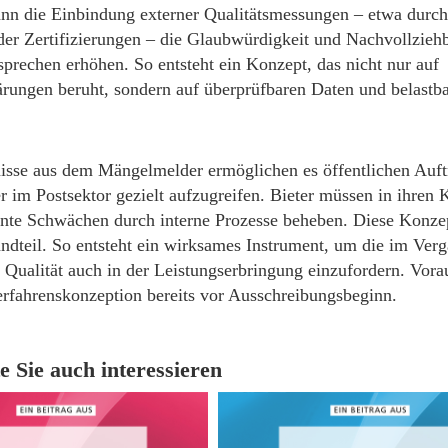
ann die Einbindung externer Qualitätsmessungen – etwa durc
oder Zertifizierungen – die Glaubwürdigkeit und Nachvollziehb
sprechen erhöhen. So entsteht ein Konzept, das nicht nur auf
ärungen beruht, sondern auf überprüfbaren Daten und belastb
isse aus dem Mängelmelder ermöglichen es öffentlichen Auft
r im Postsektor gezielt aufzugreifen. Bieter müssen in ihren 
nnte Schwächen durch interne Prozesse beheben. Diese Konz
andteil. So entsteht ein wirksames Instrument, um die im Ver
 Qualität auch in der Leistungserbringung einzufordern. Vorau
erfahrenskonzeption bereits vor Ausschreibungsbeginn.
e Sie auch interessieren