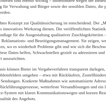
Kriterien sind ebenso wichtig – insbesondere wegen der Bedeu
ng für Verwaltung und Bürger sowie der sensiblen Daten, die p
werden.
htes Konzept zur Qualitätssicherung ist entscheidend. Der „
s innovatives Werkzeug dienen. Die veröffentlichten Statistik
ndlage für die Ausgestaltung qualitativer Zuschlagskriterien 
 Reklamations- und Beseitigungsmanagement. Sie zeigen, w
eten, wo es wiederholt Probleme gibt und wie sich die Beschw
Diese Daten helfen, Schwachstellen gezielt zu adressieren un
t auszurichten.
asis können Bieter im Vergabeverfahren transparent darlegen,
oblemfeldern umgehen – etwa mit Rückläufern, Zustellhinder
 Sendungen. Konkrete Maßnahmen wie automatisierte Adress
e Rückführungsprozesse, wetterfeste Versandlösungen und ein l
ce-System mit klaren Kommunikationswegen und kurzen Reak
ualität des Angebots.