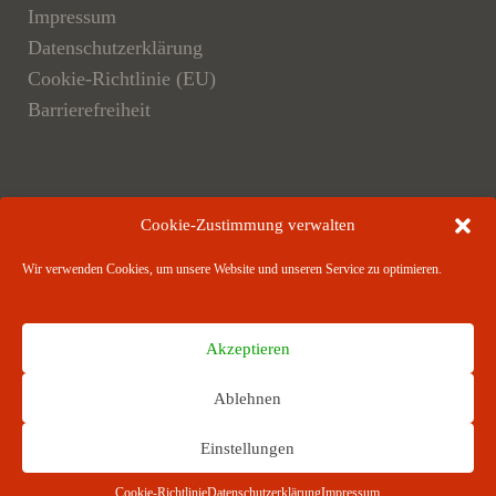
Impressum
Datenschutzerklärung
Cookie-Richtlinie (EU)
Barrierefreiheit
Der Verlag
Cookie-Zustimmung verwalten
Verlagsangebote
Wir verwenden Cookies, um unsere Website und unseren Service zu optimieren.
Verlagspartner
Akzeptieren
Ablehnen
RICHARD BOORBERG VERLAG · Stuttgart ·
Einstellungen
München · Hannover · Berlin ­· Weimar · Dresden
Cookie-Richtlinie
Datenschutzerklärung
Impressum