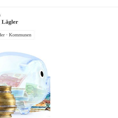
n
h Lägler
der · Kommunen
2. März 2021