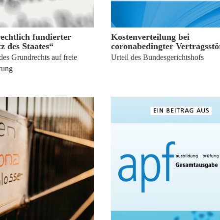
10. Juni 2025
14. August 2023
echtlich fundierter
Kostenverteilung bei
z des Staates“
coronabedingter Vertragsst
des Grundrechts auf freie
Urteil des Bundesgerichtshofs
rung