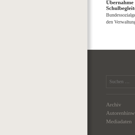
Übernahme v
Schulbegleit
Bundessozialger
den Verwaltung
Archiv
Autorenhinw
Mediadaten