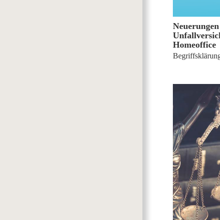
Neuerungen
Unfallversi
Homeoffice
Begriffsklärun
1