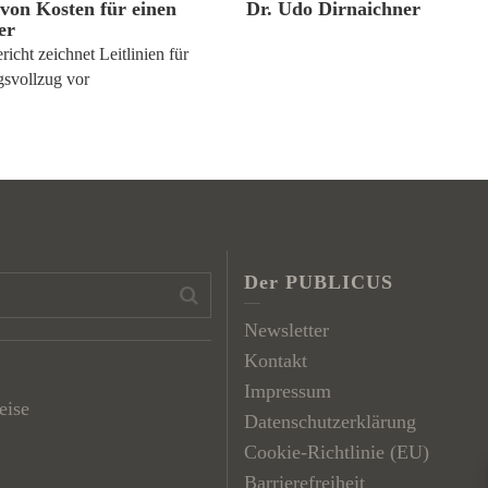
on Kosten für einen
Dr. Udo Dirnaichner
er
icht zeichnet Leitlinien für
svollzug vor
Der PUBLICUS
Newsletter
Kontakt
Impressum
eise
Datenschutzerklärung
Cookie-Richtlinie (EU)
Barrierefreiheit