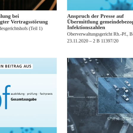
31. März 2023
20. Juni 2022
lung bei
Anspruch der Presse auf
gter Vertragsstörung
Übermittlung gemeindebezo
Infektionszahlen
esgerichtshofs (Teil 1)
Oberverwaltungsgericht Rh.-Pf., Be
23.11.2020 – 2 B 11397/20