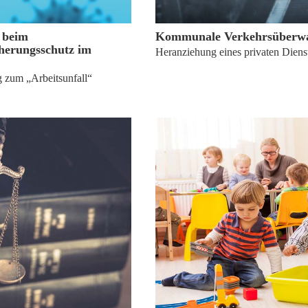
30. Mai 2022
14. Juli 2021
 beim
Kommunale Verkehrsüberw
cherungsschutz im
Heranziehung eines privaten Dienst
g zum „Arbeitsunfall“
9. Februar 2018
18. Januar 2018