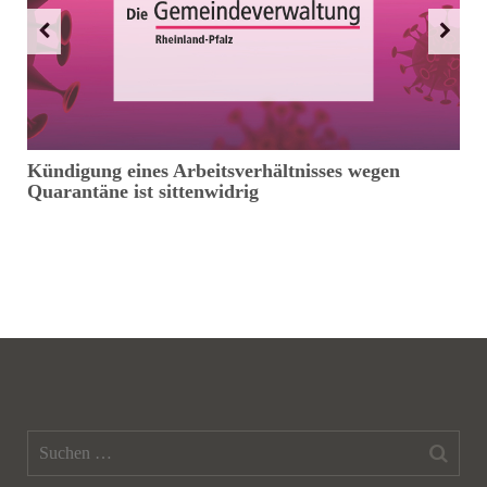
Kündigung eines Arbeitsverhältnisses wegen
A
Quarantäne ist sittenwidrig
T