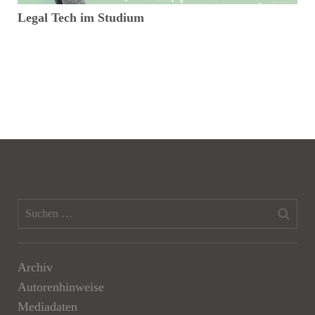
Legal Tech im Studium
V
n
Archiv
Autorenhinweise
Mediadaten