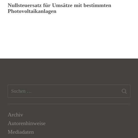
Nullsteuersatz für Umsätze mit bestimmten
E
Photovoltaikanlagen
Archiv
Autorenhinweise
Mediadaten