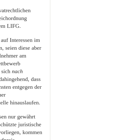
vatrechtlichen
leichordnung
dem LIFG.
auf Interessen im
, seien diese aber
ilnehmer am
ettbewerb
e sich
nach
 dahingehend, dass
nsten entgegen der
ner
elle hinauslaufen.
sen nur gewährt
chützte juristische
 vorliegen, kommen
ufpreis,