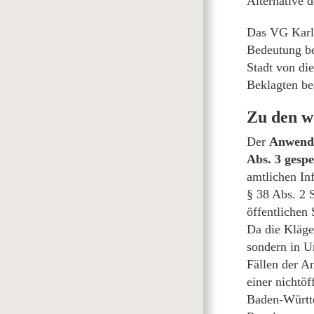
Alternative 
Das VG Karls
Bedeutung be
Stadt von di
Beklagten be
Zu den w
Der
Anwendu
Abs. 3 gespe
amtlichen Inf
§ 38 Abs. 2 
öffentlichen
Da die Kläge
sondern in Un
Fällen der A
einer nichtö
Baden-Württe