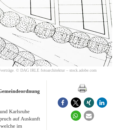
ufverträge. © DAG IRLE fotoarchitektur – stock.adobe.com
r Gemeindeordnung
 und Karlsruhe
spruch auf Auskunft
 welche im