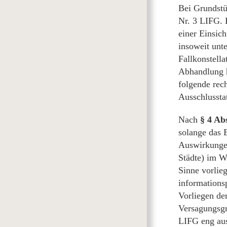
Bei Grundstü
Nr. 3 LIFG. 
einer Einsic
insoweit unt
Fallkonstell
Abhandlung h
folgende rec
Ausschlussta
Nach
§ 4 Ab
solange das 
Auswirkungen 
Städte) im W
Sinne vorlie
informations
Vorliegen de
Versagungsgr
LIFG eng au