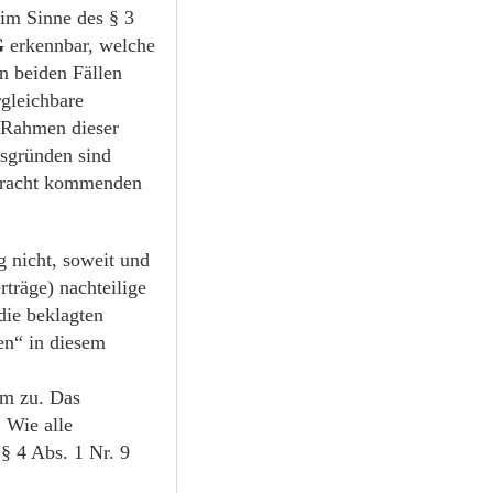
im Sinne des § 3
G
erkennbar, welche
n beiden Fällen
rgleichbare
m Rahmen dieser
sgründen sind
etracht kommenden
 nicht, soweit und
träge) nachteilige
die beklagten
en“ in diesem
um zu. Das
 Wie alle
§ 4 Abs. 1 Nr. 9