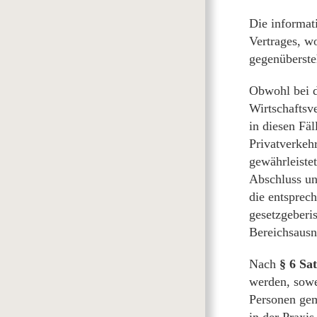
Die informati
Vertrages, w
gegenüberste
Obwohl bei d
Wirtschaftsv
in diesen Fä
Privatverkehr
gewährleistet
Abschluss un
die entsprec
gesetzgeberi
Bereichsausn
Nach
§ 6 Sa
werden, sowei
Personen gem
in der Praxis