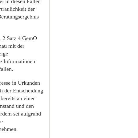
 in diesen Fällen
raulichkeit der
Beratungsergebnis
. 2 Satz 4 GemO
hau mit der
rige
e Informationen
allen.
resse in Urkunden
ch der Entscheidung
ereits an einer
nstand und den
erdem sei aufgrund
ne
unehmen.