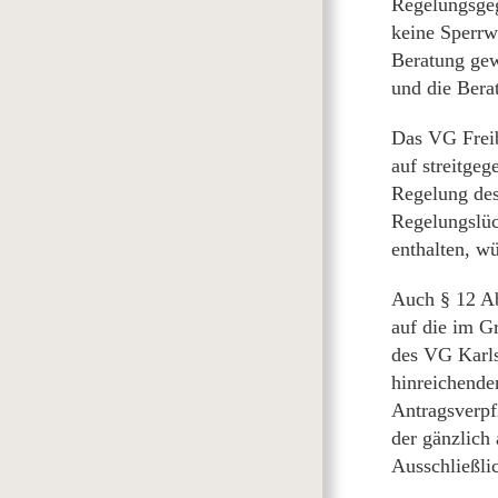
Regelungsgeg
keine Sperrw
Beratung gew
und die Bera
Das VG Freib
auf streitgeg
Regelung des
Regelungslüc
enthalten, w
Auch § 12 Ab
auf die im G
des VG Karls
hinreichende
Antragsverpf
der gänzlich
Ausschließli