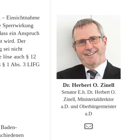
 – Einsichtnahme
ne Sperrwirkung
dass ein Anspruch
t wird. Der
 sei nicht
e löse auch § 12
 § 1 Abs. 3 LIFG
ZUM PROFIL
Dr. Herbert O. Zinell
Senator E.h. Dr. Herbert O.
Zinell, Ministerialdirektor
a.D. und Oberbürgermeister
a.D
t
 Baden-
schiedenen