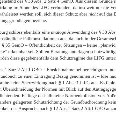
enstand des § 38 Abs. 2 Satz 4 GemO. Aus diesem Grunde sei
irkung im Sinne des LIFG verbunden, da insoweit nur die Vert
ährleistet werden soll, sich dieser Schutz aber
nicht
auf das 
tungsgrundlagen beziehe.
urg schloss ebenfalls eine
analoge
Anwendung des § 38 Abs
enständliche Fallkonstellationen aus, da auch in der Gesamtsc
 § 35 GemO – Öffentlichkeit der Sitzungen – keine „planwid
ke“ erkennbar sei. Sollten Beratungsunterlagen schutzwürdig
ürden diese gegebenenfalls dem Schutzregime des LIFG unterf
s.1 Satz 2 Alt.1 GBO – Einsichtnahme bei berechtigtem Inte
rundbuch zu einer Eintragung Bezug genommen ist – löse na
ruhe keine Sperrwirkung nach § 1 Abs. 3 LIFG aus. Es fehle b
n Überschneidung der Normen mit Blick auf den Antragsgege
lichtenden. Es liege deshalb keine Normenkollision vor. Auß
 anders gelagerten Schutzrichtung der Grundbuchordnung kei
chkeit des Anspruchs nach § 12 Abs.1 Satz 2 Alt.1 GBO anz