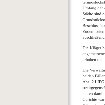
Grundstückska
Umfang der A
Städte sind 
Grundstücksv
Beschlussfas
Zudem seien 
abschließend
Die Kläger h
angemessener
erhoben und 
Die Verwaltu
beiden Fälle
Abs. 2 LIFG 
streitgegens
hatten damit
Gerichte war