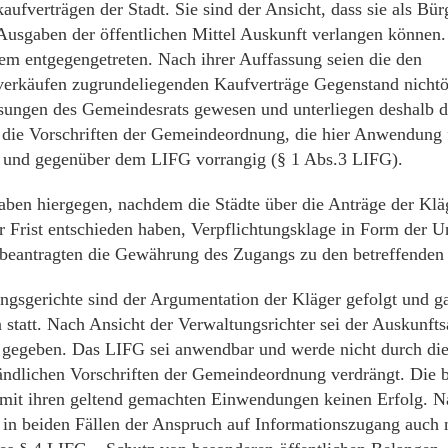
ufverträgen der Stadt. Sie sind der Ansicht, dass sie als Bür
usgaben der öffentlichen Mittel Auskunft verlangen können.
dem entgegengetreten. Nach ihrer Auffassung seien die den
erkäufen zugrundeliegenden Kaufverträge Gegenstand nichtöf
sungen des Gemeindesrats gewesen und unterliegen deshalb 
die Vorschriften der Gemeindeordnung, die hier Anwendung 
 und gegenüber dem LIFG vorrangig (§ 1 Abs.3 LIFG).
aben hiergegen, nachdem die Städte über die Anträge der Kläg
 Frist entschieden haben, Verpflichtungsklage in Form der Un
beantragten die Gewährung des Zugangs zu den betreffenden
ngsgerichte sind der Argumentation der Kläger gefolgt und g
n statt. Nach Ansicht der Verwaltungsrichter sei der Auskunft
gegeben. Das LIFG sei anwendbar und werde nicht durch di
tändlichen Vorschriften der Gemeindeordnung verdrängt. Die b
 mit ihren geltend gemachten Einwendungen keinen Erfolg. N
 in beiden Fällen der Anspruch auf Informationszugang auch 