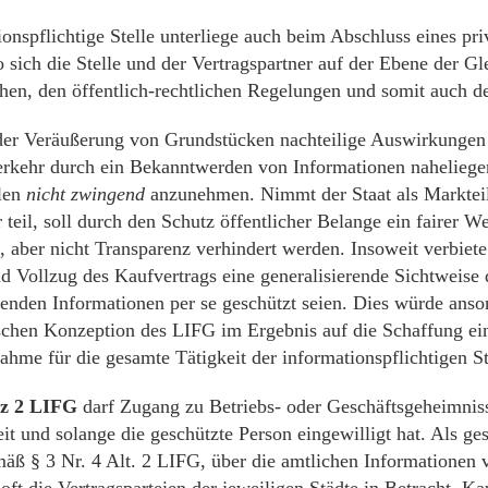
onspflichtige Stelle unterliege auch beim Abschluss eines pri
o sich die Stelle und der Vertragspartner auf der Ebene der G
hen, den öffentlich-rechtlichen Regelungen und somit auch 
er Veräußerung von Grundstücken nachteilige Auswirkungen 
erkehr durch ein Bekanntwerden von Informationen naheliegen
llen
nicht
zwingend
anzunehmen. Nimmt der Staat als Markte
 teil, soll durch den Schutz öffentlicher Belange ein fairer W
, aber nicht Transparenz verhindert werden. Insoweit verbiet
d Vollzug des Kaufvertrags eine generalisierende Sichtweise
henden Informationen per se geschützt seien. Dies würde anso
schen Konzeption des LIFG im Ergebnis auf die Schaffung ei
ahme für die gesamte Tätigkeit der informationspflichtigen St
tz 2 LIFG
darf Zugang zu Betriebs- oder Geschäftsgeheimnis
t und solange die geschützte Person eingewilligt hat. Als ges
äß § 3 Nr. 4 Alt. 2 LIFG, über die amtlichen Informationen
 oft die Vertragsparteien der jeweiligen Städte in Betracht. Ka