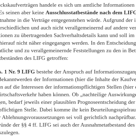
ckskaufverträgen handele es sich um amtliche Informationen 
Es seinen aber keine
Ausschlusstatbestände nach dem LIF
htnahme in die Verträge entgegenstehen würde. Aufgrund der i
erschiedlichen und auch nicht verallgemeinernd auf andere ve
ationen zu übertragenden Sachverhaltsdetails kann und soll i
ierauf nicht näher eingegangen werden. In den Entscheidung
htliche und zu verallgemeinernde Feststellungen zu den in B
tbeständen des LIFG getroffen:
s. 1 Nr. 9 LIFG
bestehe der Anspruch auf Informationszugang
Bekanntwerden der Informationen (hier die Inhalte der Kaufver
auf die Interessen der informationspflichtigen Stellen (hier 
irtschaftsverkehr haben können. Ob „nachteilige Auswirkung
gen, bedarf jeweils einer plausiblen Prognoseentscheidung der
pflichtigen Stelle. Dabei komme ihr kein Beurteilungsspielra
r Ablehnungsvoraussetzungen sei voll gerichtlich nachprüfbar.
ünde der §§ 4 ff. LIFG sei auch der Ausnahmetatbestand des 
szulegen.