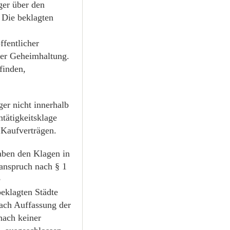
ger über den
 Die beklagten
fentlicher
der Geheimhaltung.
finden,
er nicht innerhalb
tätigkeitsklage
 Kaufverträgen.
aben den Klagen in
sanspruch nach § 1
e
eklagten Städte
ach Auffassung der
nach keiner