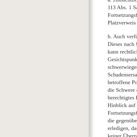
113 Abs. 1 S
Fortsetzungsf
Platzverweis 
b. Auch verfü
Dieses nach 
kann rechtlic
Gesichtspunk
schwerwiegen
Schadensersa
betroffene P
die Schwere 
berechtigtes
Hinblick auf
Fortsetzungs
die gegenübe
erledigen, d
keiner Überp