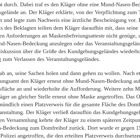
t durch. Dabei traf es den Kläger ohne eine Mund-Nasen-B
elände an. Der Kläger erklärte, von der Verpflichtung zum 
ein und legte zum Nachweis eine ärztliche Bescheinigung vor.
 des Beklagten teilten dem Kläger daraufhin mit, dass seine
en Anforderungen an Maskenbefreiungsatteste nicht genüge, u
nd-Nasen-Bedeckung anzulegen oder das Veranstaltungsgeländ
iskussion über die Größe des Kundgebungsgeländes wiederhol
 zum Verlassen des Veranstaltungsgeländes.
ab an, seine Sachen holen und dann gehen zu wollen. Nach e
nungsamt den Kläger erneut ohne Mund-Nasen-Bedeckung auf
läche an und wiederholte die Aufforderung. Weitere zehn Mi
äger an gleicher Stelle erneut ohne Maske angetroffen. Das O
ündlich einen Platzverweis für die gesamte Fläche des Domf
anstaltung. Der Kläger verließ daraufhin das Kundgebungsge
en Versammlung kehrte der Kläger zu einem späteren Zeitpun
-Bedeckung zum Domfreihof zurück. Dort wurde er gegen 1
olizei angetroffen, die den erteilten Platzverweis durchsetze