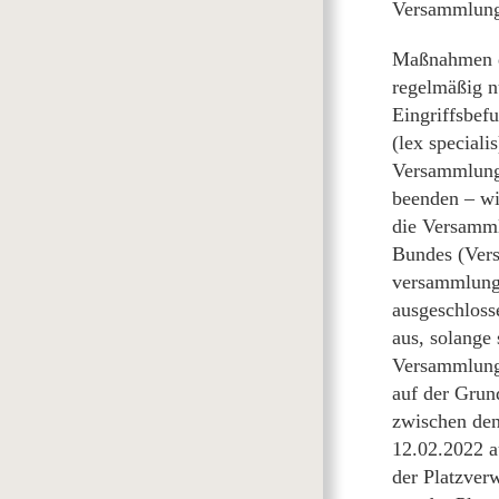
Versammlungs
Maßnahmen d
regelmäßig n
Eingriffsbef
(lex speciali
Versammlung
beenden – wi
die Versamm
Bundes (Vers
versammlungs
ausgeschloss
aus, solange
Versammlungs
auf der Grun
zwischen den
12.02.2022 a
der Platzver