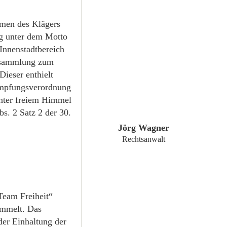
amen des Klägers
ng unter dem Motto
Innenstadtbereich
ersammlung zum
ieser enthielt
ämpfungsverordnung
nter freiem Himmel
ZUM PROFIL
s. 2 Satz 2 der 30.
Jörg Wagner
Rechtsanwalt
Team Freiheit“
ammelt. Das
er Einhaltung der