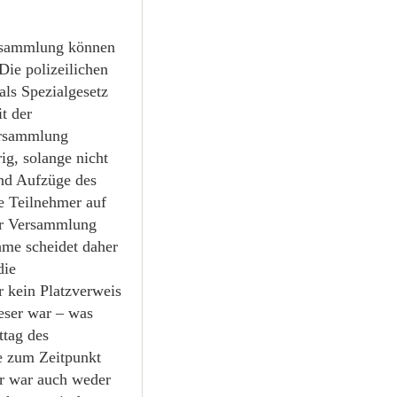
ersammlung können
ie polizeilichen
als Spezialgesetz
it der
ersammlung
g, solange nicht
nd Aufzüge des
e Teilnehmer auf
er Versammlung
hme scheidet daher
die
 kein Platzverweis
eser war – was
ttag des
e zum Zeitpunkt
er war auch weder