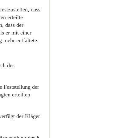
estzustellen, dass
n erteilte
n, dass der
s er mit einer
 mehr entfaltete.
ich des
e Feststellung der
ten erteilten
verfügt der Kläger
er Anwendung des §