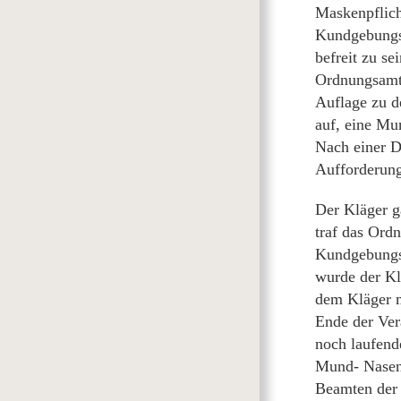
Maskenpflich
Kundgebungsg
befreit zu s
Ordnungsamts
Auflage zu d
auf, eine Mu
Nach einer D
Aufforderung
Der Kläger g
traf das Ord
Kundgebungsf
wurde der Kl
dem Kläger m
Ende der Ver
noch laufend
Mund- Nasen
Beamten der P