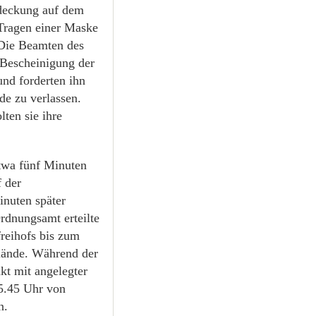
edeckung auf dem
Tragen einer Maske
 Die Beamten des
 Bescheinigung der
nd forderten ihn
e zu verlassen.
ten sie ihre
twa fünf Minuten
 der
nuten später
rdnungsamt erteilte
reihofs bis zum
lände. Während der
kt mit angelegter
5.45 Uhr von
n.