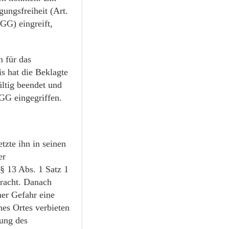
gungsfreiheit (Art.
GG) eingreift,
n für das
s hat die Beklagte
ltig beendet und
 GG eingegriffen.
tzte ihn in seinen
er
§ 13 Abs. 1 Satz 1
racht. Danach
er Gefahr eine
nes Ortes verbieten
kung des