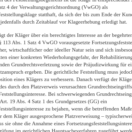
atz 4 der Verwaltungsgerichtsordnung (VwGO) als
eststellungsklage statthaft, da sich der bis zum Ende der Kun
jedenfalls durch Zeitablauf vor Klageerhebung erledigt hat.
gt der Kläger über ein berechtigtes Interesse an der begehrten
§ 113 Abs. 1 Satz 4 VwGO vorausgesetzte Fortsetzungsfestste
her, wirtschaftlicher oder ideeller Natur sein und sich insbes
ten einer konkreten Wiederholungsgefahr, der Rehabilitierung
den Grundrechtsverletzung sowie der Präjudizwirkung für ei
tzanspruch ergeben. Die gerichtliche Feststellung muss jedoch
osition eines Klägers zu verbessern. Danach verfügt der Kläge
des durch den Platzverweis verursachten Grundrechtseingriffs
 Feststellungsinteresse. Bei schwerwiegenden Grundrechtseingr
 Art. 19 Abs. 4 Satz 1 des Grundgesetzes (GG) ein
feststellungsinteresse zu bejahen, wenn die betreffenden Ma
r dem Kläger ausgesprochene Platzverweisung – typischerweis
ass sie ohne die Annahme eines Fortsetzungsfeststellungsinter
rüfung im gerichtlichen Hauptsacheverfahren zugeführt werd