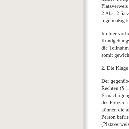
Platzverweis 
2 Abs. 2 Sat
regelmäßig k
Im hier vorli
Kundgebungsg
die Teilnahm
somit gewich
2. Die Klage 
Der gegenübe
Rechten (§ 1
Ermächtigung
des Polizei-
können die a
Person befris
(Platzverweis