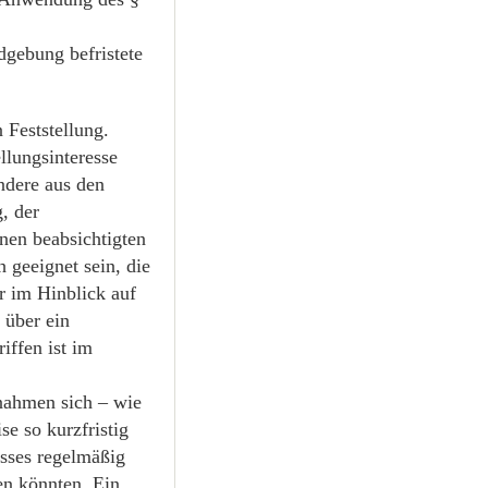
dgebung befristete
 Feststellung.
llungsinteresse
ondere aus den
, der
nen beabsichtigten
 geeignet sein, die
r im Hinblick auf
 über ein
iffen ist im
ßnahmen sich – wie
e so kurzfristig
esses regelmäßig
en könnten. Ein