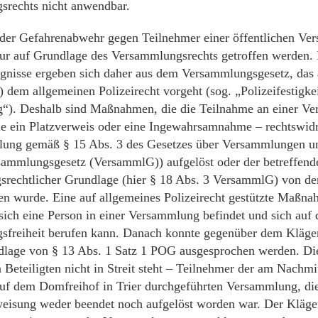
rechts nicht anwendbar.
er Gefahrenabwehr gegen Teilnehmer einer öffentlichen V
ur auf Grundlage des Versammlungsrechts getroffen werden. D
ugnisse ergeben sich daher aus dem Versammlungsgesetz, das 
s) dem allgemeinen Polizeirecht vorgeht (sog. „Polizeifestigke
“). Deshalb sind Maßnahmen, die die Teilnahme an einer V
e ein Platzverweis oder eine Ingewahrsamnahme – rechtswidri
lung gemäß § 15 Abs. 3 des Gesetzes über Versammlungen u
ammlungsgesetz (VersammlG)) aufgelöst oder der betreffend
rechtlicher Grundlage (hier § 18 Abs. 3 VersammlG) von d
en wurde. Eine auf allgemeines Polizeirecht gestützte Maßna
 sich eine Person in einer Versammlung befindet und sich auf 
freiheit berufen kann. Danach konnte gegenüber dem Kläger
dlage von § 13 Abs. 1 Satz 1 POG ausgesprochen werden. Di
 Beteiligten nicht in Streit steht – Teilnehmer der am Nachmi
uf dem Domfreihof in Trier durchgeführten Versammlung, di
weisung weder beendet noch aufgelöst worden war. Der Kläg