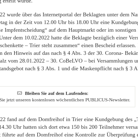
erteilt wurde.
2 wurde über das Internetportal der Beklagten unter dem N
etag in der Zeit von 12.00 Uhr bis 18.00 Uhr eine Kundgebu
eie Impfentscheidung“ auf dem Hauptmarkt oder im sonstigen 
Unter dem 10.02.2022 hatte die Beklagte bezüglich einer V
henkette – Trier steht zusammen“ einen Bescheid erlassen. D
m den Hinweis auf das nach § 4 Abs. 3 der 30. Corona- Bek
falz vom 28.01.2022 – 30. CoBeLVO – bei Versammlungen u
tandsgebot nach § 3 Abs. 1 und die Maskenpflicht nach § 3 Ab
Bleiben Sie auf dem Laufenden:
Sie jetzt unseren kostenlosen wöchentlichen PUBLICUS-Newsletter.
2 fand auf dem Domfreihof in Trier eine Kundgebung des „
 14.30 Uhr hatten sich dort etwa 150 bis 200 Teilnehmer vers
führte auf dem Domfreihof eine Kontrolle zur Überprüfung d