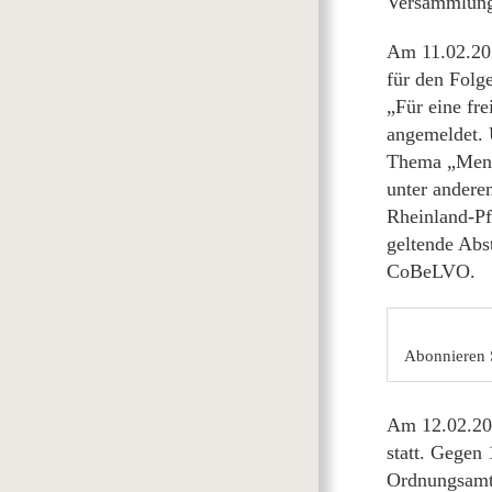
Versammlung 
Am 11.02.202
für den Folg
„Für eine fr
angemeldet. 
Thema „Mensc
unter andere
Rheinland-P
geltende Abs
CoBeLVO.
Abonnieren 
Am 12.02.202
statt. Gegen
Ordnungsamt 