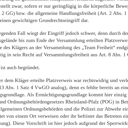
stellt zwar, sofern er nur geringfügig in die körperliche Bewe
z 2 GG) bzw. die allgemeine Handlungsfreiheit (Art. 2 Abs. 1 
einen gewichtigen Grundrechtseingriff dar.
egenden Fall wiegt der Eingriff jedoch schwer, denn durch de
elände bis zum Ende der Versammlung erteilten Platzverwei
e des Klägers an der Versammlung des „Team Freiheit“ endgü
tig in sein Recht auf Versammlungsfreiheit aus Art. 8 Abs. 1
ist auch begründet.
r dem Kläger erteilte Platzverweis war rechtswidrig und verle
13 Abs. 1 Satz 4 VwGO analog), denn es fehlte bereits an ein
sgrundlage. Als Ermächtigungsgrundlage kommt hier einzig 
 und Ordnungsbehördengesetzes Rheinland-Pfalz (POG) in Bet
llgemeinen Ordnungsbehörden und die Polizei zur Abwehr ein
tet von einem Ort verweisen oder ihr befristet das Betreten ei
ung). Diese Vorschrift ist hier jedoch aufgrund der Sperrwir