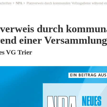
schriften
NPA
Platzverweis durch kommunalen Vollzugsdienst während ei
zverweis durch kommuna
end einer Versammlung 
des VG Trier