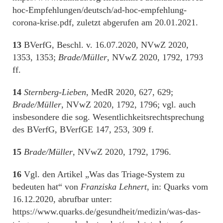
hoc-Empfehlungen/deutsch/ad-hoc-empfehlung-
corona-krise.pdf, zuletzt abgerufen am 20.01.2021.
13
BVerfG, Beschl. v. 16.07.2020, NVwZ 2020,
1353, 1353;
Brade/Müller
, NVwZ 2020, 1792, 1793
ff.
14
Sternberg-Lieben
, MedR 2020, 627, 629;
Brade/Müller
, NVwZ 2020, 1792, 1796; vgl. auch
insbesondere die sog. Wesentlichkeitsrechtsprechung
des BVerfG, BVerfGE 147, 253, 309 f.
15
Brade/Müller
, NVwZ 2020, 1792, 1796.
16
Vgl. den Artikel „Was das Triage-System zu
bedeuten hat“ von
Franziska Lehnert
, in: Quarks vom
16.12.2020, abrufbar unter:
https://www.quarks.de/gesundheit/medizin/was-das-