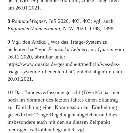
der-covid-19-pandemie-100.html, zuletzt abgerufen
am 26.01.2021.
8
Rönnau/Wegner
, JuS 2020, 403, 403; vgl. auch:
Engländer/Zimmermann
, NJW 2020, 1398, 1398.
9
Vgl. den Artikel „Was das Triage-System zu
bedeuten hat“ von
Franziska Lehnert
, in: Quarks vom
16.12.2020, abrufbar unter:
https://www.quarks.de/gesundheit/medizin/was-das-
triage-system-zu-bedeuten-hat/, zuletzt abgerufen am
20.01.2021.
10
Das Bundesverfassungsgericht (BVerfG) hat hier
noch im Sommer des letzten Jahres einen Eilantrag
zur Einrichtung einer Kommission zur Erarbeitung
gesetzlicher Triage-Regelungen abgelehnt und dies
insbesondere auch mit den zu diesem Zeitpunkt
niedrigen Fallzahlen begründet, vgl.: