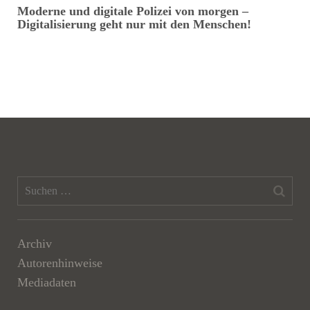
Moderne und digitale Polizei von morgen –
C
Digitalisierung geht nur mit den Menschen!
Archiv
Autorenhinweise
Mediadaten