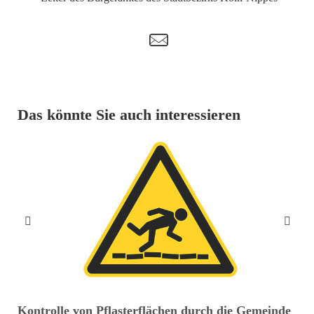
t
Das könnte Sie auch interessieren
Kontrolle von Pflasterflächen durch die Gemeinde
C