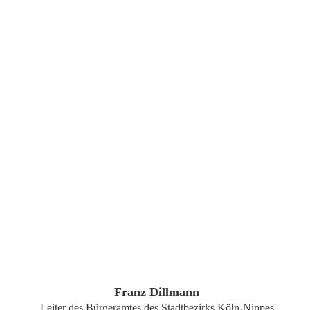
ZUM PROFIL
Franz Dillmann
Leiter des Bürgeramtes des Stadtbezirks Köln-Nippes