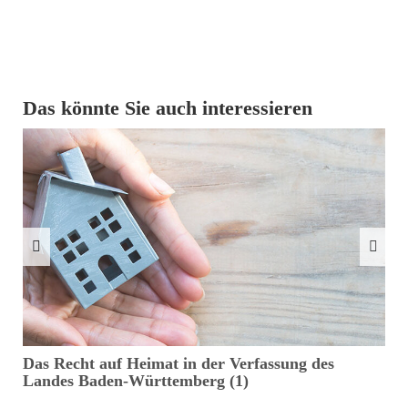
Das könnte Sie auch interessieren
Das Recht auf Heimat in der Verfassung des
D
Landes Baden-Württemberg (1)
T