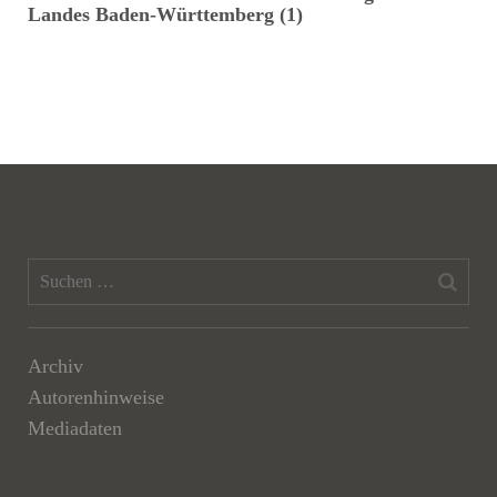
Landes Baden-Württemberg (1)
T
Archiv
Autorenhinweise
Mediadaten