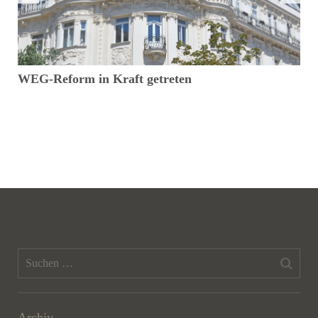
WEG-Reform in Kraft getreten
V
i
Archiv