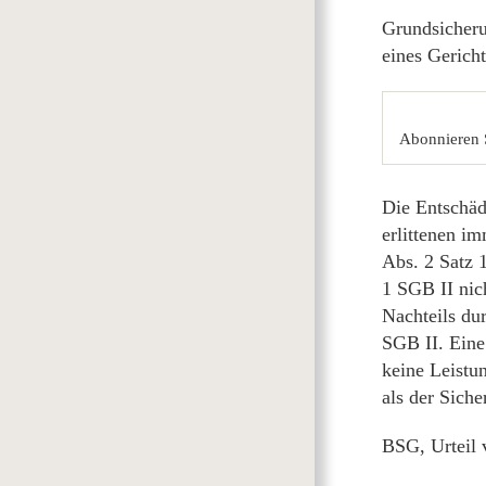
Grundsicher
eines Gerich
Abonnieren 
Die Entschäd
erlittenen im
Abs. 2 Satz 
1 SGB II nic
Nachteils du
SGB II. Eine
keine Leistu
als der Siche
BSG, Urteil 