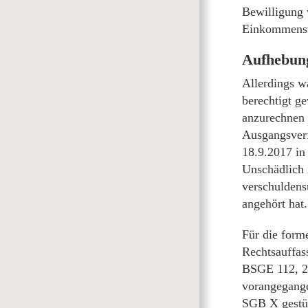
Bewilligung 
Einkommensve
Aufhebung
Allerdings w
berechtigt g
anzurechnen 
Ausgangsverf
18.9.2017 in
Unschädlich i
verschuldens
angehört hat.
Für die form
Rechtsauffas
BSGE 112, 22
vorangegange
SGB X gestütz