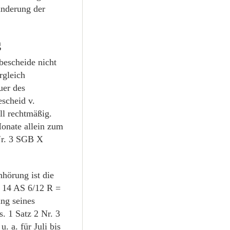
änderung der
g
bescheide nicht
rgleich
uer des
scheid v.
ll rechtmäßig.
Monate allein zum
Nr. 3 SGB X
hörung ist die
B 14 AS 6/12 R =
ng seines
. 1 Satz 2 Nr. 3
. a. für Juli bis