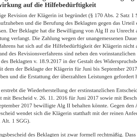
irkung auf die Hilfebedürftigkeit
sige Revision der Klägerin ist begründet (§ 170 Abs. 2 Satz 1
aufzuheben und die Berufung des Beklagten gegen das Urteil
en. Der Beklagte hat die Bewilligung von Alg II zu Unrecht
ttung verlangt. Die Zahlung wegen der unangemessenen Daue
hrens hat sich auf die Hilfebedürftigkeit der Klägerin nicht 
tand des Revisionsverfahrens sind neben den vorinstanzliche
 des Beklagten v. 18.9.2017 in der Gestalt des Widerspruchsb
it dem der Beklagte der Klägerin für Juni bis September 2017 
ben und die Erstattung der überzahlten Leistungen gefordert h
erstrebt die Wiederherstellung der erstinstanzlichen Entschei
zt mit Bescheid v. 26. 11. 2016 für Juni 2017 sowie mit Besch
 September 2017 bewilligte Alg II behalten könnte. Gegen den
scheid wendet sich die Klägerin statthaft mit der reinen Anf
1 Alt. 1 SGG).
gsbescheid des Beklagten ist zwar formell rechtmäßig. Dass 