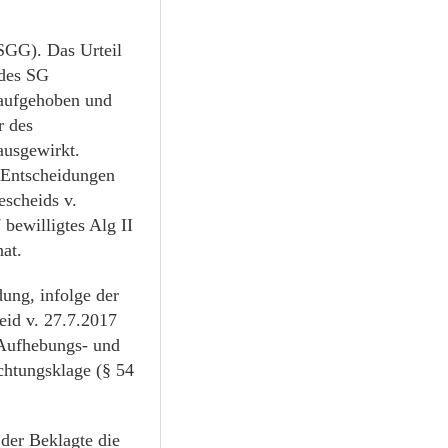
 SGG). Das Urteil
 des SG
 aufgehoben und
r des
ausgewirkt.
n Entscheidungen
escheids v.
bewilligtes Alg II
at.
dung, infolge der
eid v. 27.7.2017
 Aufhebungs- und
echtungsklage (§ 54
der Beklagte die