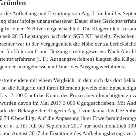
 Gründen
 ist die Aufhebung und Erstattung von Alg II für Juni bis Sep
ng einer infolge unangemessener Dauer eines Gerichtsverfah
g für einen Nichtvermögensnachteil. Die Klägerin lebt zusa
 seit 2015 Leistungen nach dem SGB XII bezieht. Zwischen 
bcenter war in der Vergangenheit die Höhe der zu berücksich
 für Unterkunft und Heizung streitig gewesen. Nach Abschl
ichtsverfahrens (i. F.: Ausgangsverfahren) klagten die Kläger
en der unangemessenen Dauer des Ausgangsverfahrens.
sstreit endete mit einem Vergleich, in dem sich das dort bekl
e, an die Klägerin und ihren Ehemann jeweils eine Entschädigu
 H. v. 2 100 € auf das Konto des Prozessbevollmächtigten zu
 wurden davon im Mai 2017 3 000 € gutgeschrieben. Mit Änd
atte der Beklagte der Klägerin Alg II von Januar bis Dezember
6,74 € bewilligt. Auf die Anpassung ihrer Erwerbsminderung
e er u. a. für Juli bis September 2017 nur noch monatlich 19
li und August 2017 die Erstattung des Aufhebungsbetrags verl