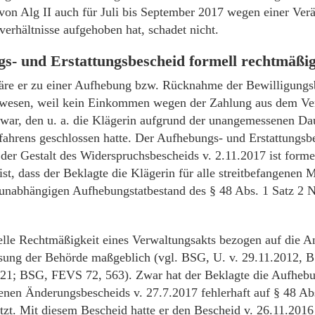
von Alg II auch für Juli bis September 2017 wegen einer Ver
rhältnisse aufgehoben hat, schadet nicht.
s- und Erstattungsbescheid formell rechtmäßi
äre er zu einer Aufhebung bzw. Rücknahme der Bewilligungs
ewesen, weil kein Einkommen wegen der Zahlung aus dem Ve
war, den u. a. die Klägerin aufgrund der unangemessenen Da
ahrens geschlossen hatte. Der Aufhebungs- und Erstattungsbe
 der Gestalt des Widerspruchsbescheids v. 2.11.2017 ist forme
st, dass der Beklagte die Klägerin für alle streitbefangenen 
unabhängigen Aufhebungstatbestand des § 48 Abs. 1 Satz 2 
elle Rechtmäßigkeit eines Verwaltungsakts bezogen auf die An
sung der Behörde maßgeblich (vgl. BSG, U. v. 29.11.2012, 
1; BSG, FEVS 72, 563). Zwar hat der Beklagte die Aufhebu
nen Änderungsbescheids v. 27.7.2017 fehlerhaft auf § 48 Abs
t. Mit diesem Bescheid hatte er den Bescheid v. 26.11.2016 u