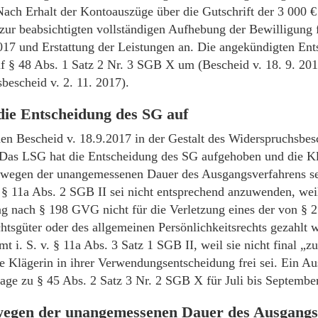
Nach Erhalt der Kontoauszüge über die Gutschrift der 3 000 €
 zur beabsichtigten vollständigen Aufhebung der Bewilligung f
17 und Erstattung der Leistungen an. Die angekündigten Ent
auf § 48 Abs. 1 Satz 2 Nr. 3 SGB X um (Bescheid v. 18. 9. 201
bescheid v. 2. 11. 2017).
ie Entscheidung des SG auf
en Bescheid v. 18.9.2017 in der Gestalt des Widerspruchsbes
Das LSG hat die Entscheidung des SG aufgehoben und die K
wegen der unangemessenen Dauer des Ausgangsverfahrens se
 11a Abs. 2 SGB II sei nicht entsprechend anzuwenden, weil
g nach § 198 GVG nicht für die Verletzung eines der von §
htsgüter oder des allgemeinen Persönlichkeitsrechts gezahlt w
 i. S. v. § 11a Abs. 3 Satz 1 SGB II, weil sie nicht final „zu
e Klägerin in ihrer Verwendungsentscheidung frei sei. Ein A
age zu § 45 Abs. 2 Satz 3 Nr. 2 SGB X für Juli bis September
egen der unangemessenen Dauer des Ausgangs