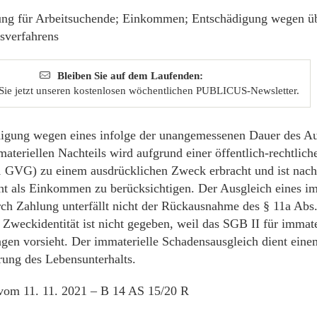
ung für Arbeitsuchende; Einkommen; Entschädigung wegen ü
tsverfahrens
Bleiben Sie auf dem Laufenden:
Sie jetzt unseren kostenlosen wöchentlichen PUBLICUS-Newsletter.
igung wegen eines infolge der unangemessenen Dauer des A
materiellen Nachteils wird aufgrund einer öffentlich-rechtlich
1 GVG) zu einem ausdrücklichen Zweck erbracht und ist nach
ht als Einkommen zu berücksichtigen. Der Ausgleich eines im
rch Zahlung unterfällt nicht der Rückausnahme des § 11a Abs.
 Zweckidentität ist nicht gegeben, weil das SGB II für immat
ngen vorsieht. Der immaterielle Schadensausgleich dient ei
rung des Lebensunterhalts.
vom 11. 11. 2021 – B 14 AS 15/20 R