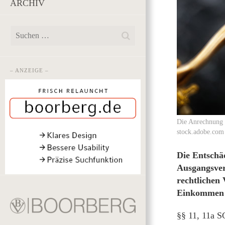
ARCHIV
– ANZEIGE –
Die Anrechnung e
stock.adobe.com
Die Entschä
Ausgangsverf
rechtlichen 
Einkommen z
§§ 11, 11a 