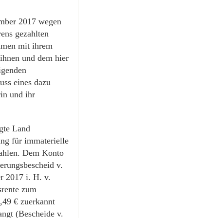
tember 2017 wegen
rens gezahlten
mmen mit ihrem
ihnen und dem hier
tigenden
uss eines dazu
in und ihr
agte Land
ng für immaterielle
 zahlen. Dem Konto
erungsbescheid v.
 2017 i. H. v.
srente zum
9,49 € zuerkannt
angt (Bescheide v.