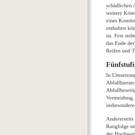
schädlichen 
weitere Krit
eines Komito
enthalten kö
ist. Fest ste
das Ende der 
Reifen und T
Fünfstufi
In Umsetzung
Abfallhierar
Abfallbeseit
Vermeidung, 
insbesondere
Andererseits
Rangfolge un
der Hochwert