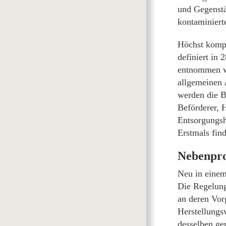
und Gegenstä
kontaminiert
Höchst kompl
definiert in 
entnommen wu
allgemeinen 
werden die B
Beförderer, 
Entsorgungsh
Erstmals find
Nebenpro
Neu in einem
Die Regelung
an deren Vor
Herstellungsv
desselben ger