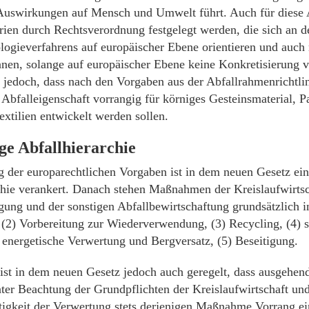
Auswirkungen auf Mensch und Umwelt führt. Auch für diese 
erien durch Rechtsverordnung festgelegt werden, die sich an 
logieverfahrens auf europäischer Ebene orientieren und auch 
nnen, solange auf europäischer Ebene keine Konkretisierung ve
ht jedoch, dass nach den Vorgaben aus der Abfallrahmenrichtlin
Abfalleigenschaft vorrangig für körniges Gesteinsmaterial, Pa
extilien entwickelt werden sollen.
ge Abfallhierarchie
 der europarechtlichen Vorgaben ist in dem neuen Gesetz ein
chie verankert. Danach stehen Maßnahmen der Kreislaufwirtsc
igung und der sonstigen Abfallbewirtschaftung grundsätzlich i
(2) Vorbereitung zur Wiederverwendung, (3) Recycling, (4) 
 energetische Verwertung und Bergversatz, (5) Beseitigung.
 ist in dem neuen Gesetz jedoch auch geregelt, dass ausgehen
ter Beachtung der Grundpflichten der Kreislaufwirtschaft u
igkeit der Verwertung stets derjenigen Maßnahme Vorrang e