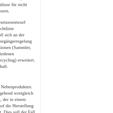
üsse für nicht
sern.
setzesentwurf
chtlinie
l sich an der
Vorgängerregelung
tionen (Sammler,
hiedenen
ycling) erweitert.
haft.
d Nebenprodukten.
tgehend wortgleich
, der in einem
auf die Herstellung
. Dies soll der Fall