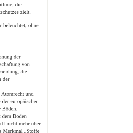
linie, die
schutzes zielt.
 beleuchtet, ohne
honung der
tschaftung von
rmeidung, die
n der
 Atomrecht und
e der europäischen
r Böden,
it dem Boden
iff nicht mehr über
as Merkmal „Stoffe