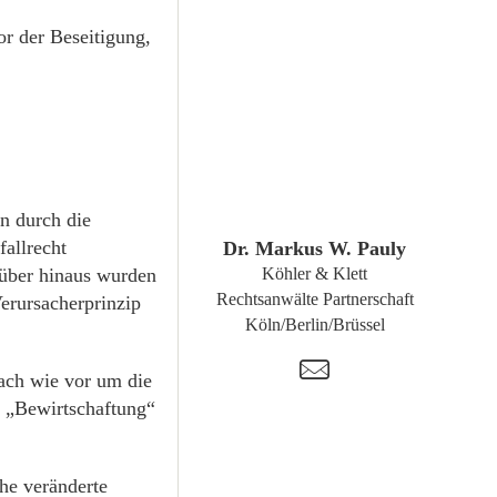
r der Beseitigung,
ZUM PROFIL
nn durch die
fallrecht
Dr. Markus W. Pauly
über hinaus wurden
Köhler & Klett
Rechtsanwälte Partnerschaft
Verursacherprinzip
Köln/Berlin/Brüssel
t
nach wie vor um die
e „Bewirtschaftung“
he veränderte