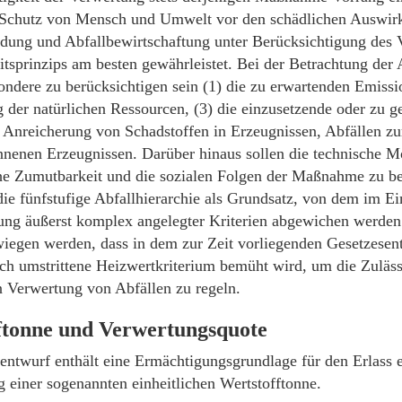
n Schutz von Mensch und Umwelt vor den schädlichen Auswir
dung und Abfallbewirtschaftung unter Berücksichtigung des 
itsprinzips am besten gewährleistet. Bei der Betrachtung de
sondere zu berücksichtigen sein (1) die zu erwartenden Emiss
 der natürlichen Ressourcen, (3) die einzusetzende oder zu 
e Anreicherung von Schadstoffen in Erzeugnissen, Abfällen z
nenen Erzeugnissen. Darüber hinaus sollen die technische Mö
che Zumutbarkeit und die sozialen Folgen der Maßnahme zu b
die fünfstufige Abfallhierarchie als Grundsatz, von dem im Ein
ng äußerst komplex angelegter Kriterien abgewichen werden 
wiegen werden, dass in dem zur Zeit vorliegenden Gesetzesen
ich umstrittene Heizwertkriterium bemüht wird, um die Zuläss
n Verwertung von Abfällen zu regeln.
ftonne und Verwertungsquote
entwurf enthält eine Ermächtigungsgrundlage für den Erlass 
g einer sogenannten einheitlichen Wertstofftonne.