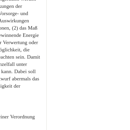
kungen der
Vorsorge- und
r Auswirkungen
ionen, (2) das Maß
gewinnende Energie
ur Verwertung oder
glichkeit, die
eachten sein. Damit
zelfall unter
kann. Dabei soll
twurf abermals das
igkeit der
einer Verordnung