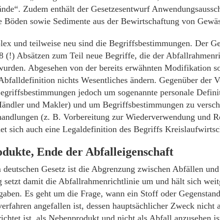
nde“. Zudem enthält der Gesetzesentwurf Anwendungsausschl
e Böden sowie Sedimente aus der Bewirtschaftung von Gewäs
ex und teilweise neu sind die Begriffsbestimmungen. Der Ge
28 (!) Absätzen zum Teil neue Begriffe, die der Abfallrahmenri
rden. Abgesehen von der bereits erwähnten Modifikation sol
Abfalldefinition nichts Wesentliches ändern. Gegenüber der 
egriffsbestimmungen jedoch um sogenannte personale Defini
Händler und Makler) und um Begriffsbestimmungen zu versc
andlungen (z. B. Vorbereitung zur Wiederverwendung und Rec
et sich auch eine Legaldefinition des Begriffs Kreislaufwirtsc
dukte, Ende der Abfalleigenschaft
 deutschen Gesetz ist die Abgrenzung zwischen Abfällen un
 setzt damit die Abfallrahmenrichtlinie um und hält sich wei
gaben. Es geht um die Frage, wann ein Stoff oder Gegenstand
erfahren angefallen ist, dessen hauptsächlicher Zweck nicht 
ichtet ist, als Nebenprodukt und nicht als Abfall anzusehen ist