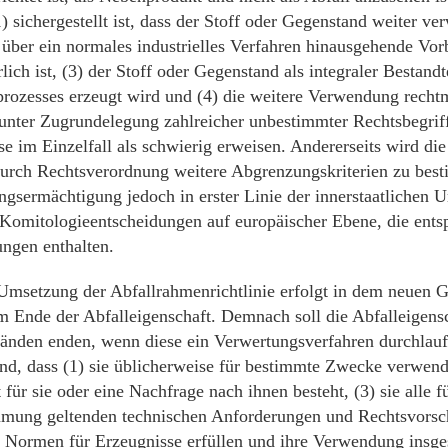
) sichergestellt ist, dass der Stoff oder Gegenstand weiter ve
, über ein normales industrielles Verfahren hinausgehende Vor
rlich ist, (3) der Stoff oder Gegenstand als integraler Bestandt
prozesses erzeugt wird und (4) die weitere Verwendung rechtm
nter Zugrundelegung zahlreicher unbestimmter Rechtsbegrif
se im Einzelfall als schwierig erweisen. Andererseits wird d
durch Rechtsverordnung weitere Abgrenzungskriterien zu bes
ngsermächtigung jedoch in erster Linie der innerstaatlichen
Komitologieentscheidungen auf europäischer Ebene, die ents
ungen enthalten.
 Umsetzung der Abfallrahmenrichtlinie erfolgt in dem neuen G
 Ende der Abfalleigenschaft. Demnach soll die Abfalleigensc
änden enden, wenn diese ein Verwertungsverfahren durchlau
ind, dass (1) sie üblicherweise für bestimmte Zwecke verwen
 für sie oder eine Nachfrage nach ihnen besteht, (3) sie alle fü
ung geltenden technischen Anforderungen und Rechtsvorsch
Normen für Erzeugnisse erfüllen und ihre Verwendung insge