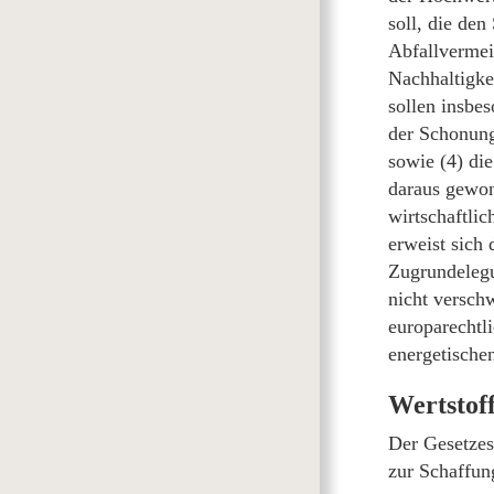
soll, die de
Abfallvermei
Nachhaltigke
sollen insbe
der Schonung
sowie (4) di
daraus gewon
wirtschaftli
erweist sich 
Zugrundelegu
nicht versch
europarechtl
energetische
Wertstof
Der Gesetzes
zur Schaffun