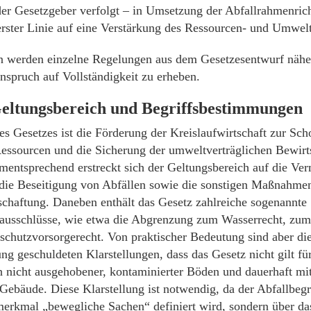
der Gesetzgeber verfolgt – in Umsetzung der Abfallrahmenricht
 erster Linie auf eine Verstärkung des Ressourcen- und Umwelt
 werden einzelne Regelungen aus dem Gesetzesentwurf näher
nspruch auf Vollständigkeit zu erheben.
eltungsbereich und Begriffsbestimmungen
s Gesetzes ist die Förderung der Kreislaufwirtschaft zur Sc
Ressourcen und die Sicherung der umweltverträglichen Bewir
mentsprechend erstreckt sich der Geltungsbereich auf die Ve
die Beseitigung von Abfällen sowie die sonstigen Maßnahme
schaftung. Daneben enthält das Gesetz zahlreiche sogenannte
usschlüsse, wie etwa die Abgrenzung zum Wasserrecht, zum
schutzvorsorgerecht. Von praktischer Bedeutung sind aber di
ng geschuldeten Klarstellungen, dass das Gesetz nicht gilt fü
ch nicht ausgehobener, kontaminierter Böden und dauerhaft m
Gebäude. Diese Klarstellung ist notwendig, da der Abfallbegr
merkmal „bewegliche Sachen“ definiert wird, sondern über d