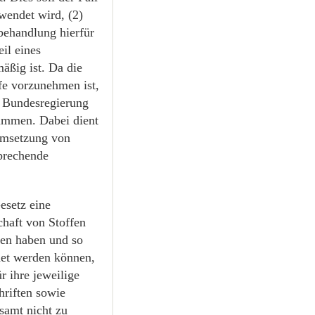
rwendet wird, (2)
behandlung hierfür
eil eines
äßig ist. Da die
fe vorzunehmen ist,
ie Bundesregierung
timmen. Dabei dient
 Umsetzung von
prechende
esetz eine
haft von Stoffen
fen haben und so
det werden können,
r ihre jeweilige
riften sowie
samt nicht zu