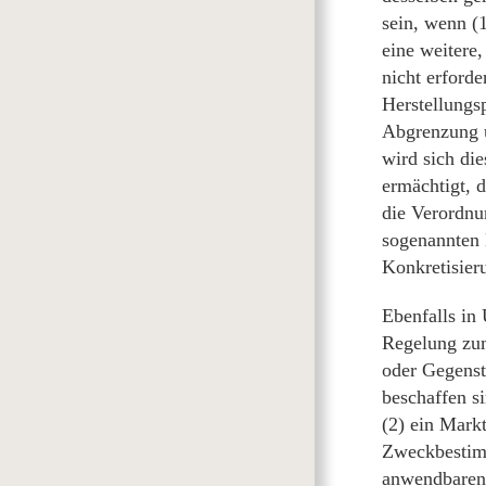
sein, wenn (1
eine weitere
nicht erforde
Herstellungs
Abgrenzung u
wird sich die
ermächtigt, 
die Verordnu
sogenannten 
Konkretisier
Ebenfalls in
Regelung zum
oder Gegenst
beschaffen s
(2) ein Markt
Zweckbestimm
anwendbaren 