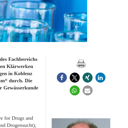
 des Fachbereichs
den Klärwerken
gen in Koblenz
m“ durch. Die
ür Gewässerkunde
re for Drugs and
nd Drogensucht),