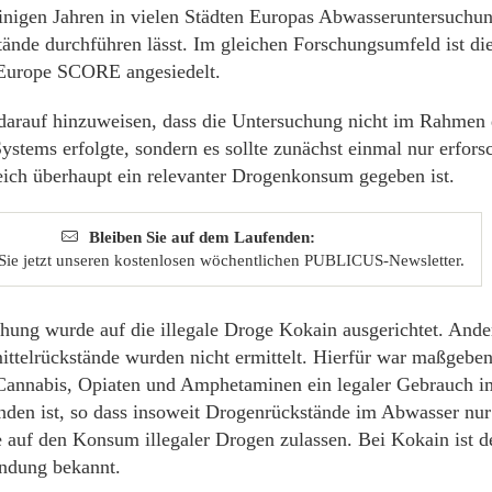
einigen Jahren in vielen Städten Europas Abwasseruntersuchu
ände durchführen lässt. Im gleichen Forschungsumfeld ist di
Europe SCORE angesiedelt.
 darauf hinzuweisen, dass die Untersuchung nicht im Rahm
ystems erfolgte, sondern es sollte zunächst einmal nur erfors
eich überhaupt ein relevanter Drogenkonsum gegeben ist.
Bleiben Sie auf dem Laufenden:
Sie jetzt unseren kostenlosen wöchentlichen PUBLICUS-Newsletter.
hung wurde auf die illegale Droge Kokain ausgerichtet. Ande
ttelrückstände wurden nicht ermittelt. Hierfür war maßgeben
annabis, Opiaten und Amphetaminen ein legaler Gebrauch i
nden ist, so dass insoweit Drogenrückstände im Abwasser nur
 auf den Konsum illegaler Drogen zulassen. Bei Kokain ist 
ndung bekannt.