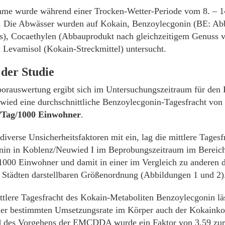
me wurde während einer Trocken-Wetter-Periode vom 8. – 1
. Die Abwässer wurden auf Kokain, Benzoylecgonin (BE: Ab
), Cocaethylen (Abbauprodukt nach gleichzeitigem Genuss 
 Levamisol (Kokain-Streckmittel) untersucht.
 der Studie
orauswertung ergibt sich im Untersuchungszeitraum für den
ied eine durchschnittliche Benzoylecgonin-Tagesfracht von
/Tag/1000 Einwohner
.
iverse Unsicherheitsfaktoren mit ein, lag die mittlere Tagesf
in in Koblenz/Neuwied I im Beprobungszeitraum im Bereich
00 Einwohner und damit in einer im Vergleich zu anderen 
 Städten darstellbaren Größenordnung (Abbildungen 1 und 2)
ttlere Tagesfracht des Kokain-Metaboliten Benzoylecgonin läs
er bestimmten Umsetzungsrate im Körper auch der Kokainko
d des Vorgehens der EMCDDA wurde ein Faktor von 3,59 z