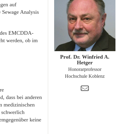
ngen auf
e Sewage Analysis
en des EMCDDA-
cht werden, ob im
ZUM PROFIL
Prof. Dr. Winfried A.
Hetger
Honorarprofessor
Hochschule Koblenz
t
re
d, dass bei anderen
m medizinischen
 schwerlich
demgegenüber keine