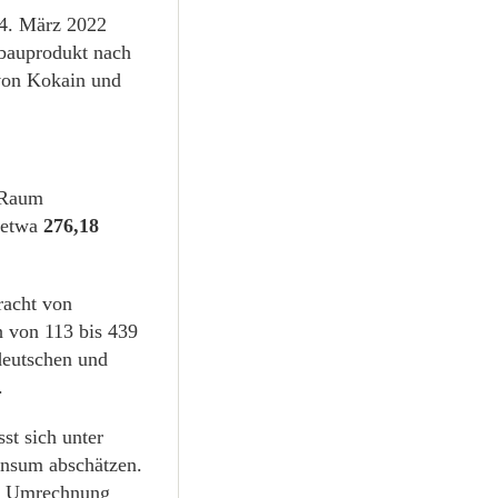
4. März 2022
bauprodukt nach
von Kokain und
 Raum
 etwa
276,18
racht von
 von 113 bis 439
deutschen und
.
st sich unter
nsum abschätzen.
ur Umrechnung