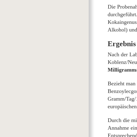
Die Probenah
durchgeführt
Kokaingenuss
Alkohol) und
Ergebnis
Nach der Lab
Koblenz/Neuw
Milligramm
Bezieht man d
Benzoylecgon
Gramm/Tag/10
europäischen
Durch die mi
Annahme ein
Entsprechen