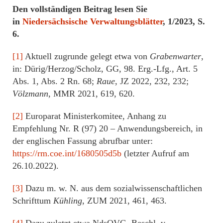
Den vollständigen Beitrag lesen Sie
in
Niedersächsische Verwaltungsblätter
, 1/2023, S.
6.
[1]
Aktuell zugrunde gelegt etwa von
Grabenwarter
,
in: Dürig/Herzog/Scholz, GG, 98. Erg.-Lfg., Art. 5
Abs. 1, Abs. 2 Rn. 68;
Raue
, JZ 2022, 232, 232;
Völzmann
, MMR 2021, 619, 620.
[2]
Europarat Ministerkomitee, Anhang zu
Empfehlung Nr. R (97) 20 – Anwendungsbereich, in
der englischen Fassung abrufbar unter:
https://rm.coe.int/1680505d5b
(letzter Aufruf am
26.10.2022).
[3]
Dazu m. w. N. aus dem sozialwissenschaftlichen
Schrifttum
Kühling
, ZUM 2021, 461, 463.
[4]
Dazu zuletzt etwa NdsOVG, Beschl. v.