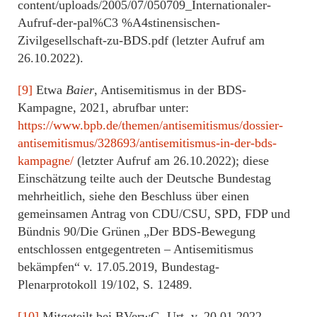
content/uploads/2005/07/050709_Internationaler-
Aufruf-der-pal%C3 %A4stinensischen-
Zivilgesellschaft-zu-BDS.pdf (letzter Aufruf am
26.10.2022).
[9]
Etwa
Baier
, Antisemitismus in der BDS-
Kampagne, 2021, abrufbar unter:
https://www.bpb.de/themen/antisemitismus/dossier-
antisemitismus/328693/antisemitismus-in-der-bds-
kampagne/
(letzter Aufruf am 26.10.2022); diese
Einschätzung teilte auch der Deutsche Bundestag
mehrheitlich, siehe den Beschluss über einen
gemeinsamen Antrag von CDU/CSU, SPD, FDP und
Bündnis 90/Die Grünen „Der BDS-Bewegung
entschlossen entgegentreten – Antisemitismus
bekämpfen“ v. 17.05.2019, Bundestag-
Plenarprotokoll 19/102, S. 12489.
[10]
Mitgeteilt bei BVerwG, Urt. v. 20.01.2022,