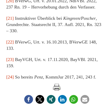
[20]
BVerwG, Urt. v. 20.01.2022, NdsVBl. 2022,
237 Rn. 19 – Hervorhebung durch den Verfasser.
[21]
Instruktiver Überblick bei
Kingreen/Poscher
,
Grundrechte. Staatsrecht II, 37. Aufl. 2021, Rn. 323
– 330.
[22]
BVerwG, Urt. v. 16.10.2013, BVerwGE 148,
133.
[23]
BayVGH, Urt. v. 17.11.2020, BayVBl. 2021,
159.
[24]
So bereits
Penz
, KommJur 2017, 241, 243 f.