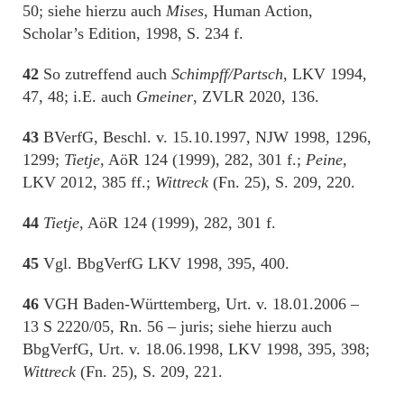
50; siehe hierzu auch
Mises
, Human Action,
Scholar’s Edition, 1998, S. 234 f.
42
So zutreffend auch
Schimpff/Partsch
, LKV 1994,
47, 48; i.E. auch
Gmeiner
, ZVLR 2020, 136.
43
BVerfG, Beschl. v. 15.10.1997, NJW 1998, 1296,
1299;
Tietje
, AöR 124 (1999), 282, 301 f.;
Peine
,
LKV 2012, 385 ff.;
Wittreck
(Fn. 25), S. 209, 220.
44
Tietje
, AöR 124 (1999), 282, 301 f.
45
Vgl. BbgVerfG LKV 1998, 395, 400.
46
VGH Baden-Württemberg, Urt. v. 18.01.2006 –
13 S 2220/05, Rn. 56 – juris; siehe hierzu auch
BbgVerfG, Urt. v. 18.06.1998, LKV 1998, 395, 398;
Wittreck
(Fn. 25), S. 209, 221.