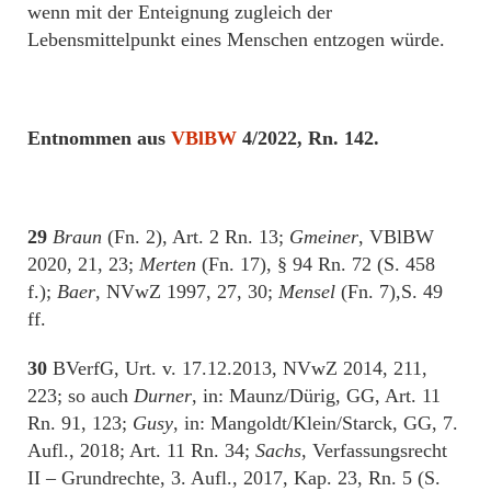
wenn mit der Enteignung zugleich der
Lebensmittelpunkt eines Menschen entzogen würde.
Entnommen aus
VBlBW
4/2022, Rn. 142.
29
Braun
(Fn. 2), Art. 2 Rn. 13;
Gmeiner
, VBlBW
2020, 21, 23;
Merten
(Fn. 17), § 94 Rn. 72 (S. 458
f.);
Baer
, NVwZ 1997, 27, 30;
Mensel
(Fn. 7),S. 49
ff.
30
BVerfG, Urt. v. 17.12.2013, NVwZ 2014, 211,
223; so auch
Durner
, in: Maunz/Dürig, GG, Art. 11
Rn. 91, 123;
Gusy
, in: Mangoldt/Klein/Starck, GG, 7.
Aufl., 2018; Art. 11 Rn. 34;
Sachs
, Verfassungsrecht
II – Grundrechte, 3. Aufl., 2017, Kap. 23, Rn. 5 (S.