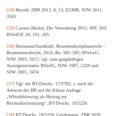
[14]
Herold, ZBR 2013, 8, 13; EGMR, NJW 2011,
3503.
[15]
Carsten Bäcker, Die Verwaltung 2015, 499, 503;
BVerfGE 28, 191, 205.
[16]
Hermanns/Sandkuhl, Beamtendisziplinarrecht –
Beamtenstrafrecht, 2014, Rn. 581–582; BVerwG,
NJW 2003, 3217; vgl. zum gutgläubigen
Anzeigenerstatter BVerfG, NJW 1987, 1229 und
NJW 2001, 3474.
[17]
Vgl. die BT-Drucks. 17/9782; s. auch die
Antwort der BR auf die Kleine Anfrage
„Whistleblowing als Beitrag zur
Rechtsdurchsetzung“, BT-Drucks. 19/5226.
[18]
BT-Drucks. 19/5226; Gerdemann, ZBR 2020,