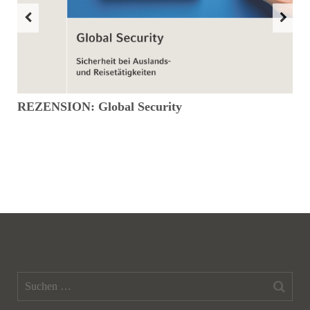
REZENSION: Global Security
R
r