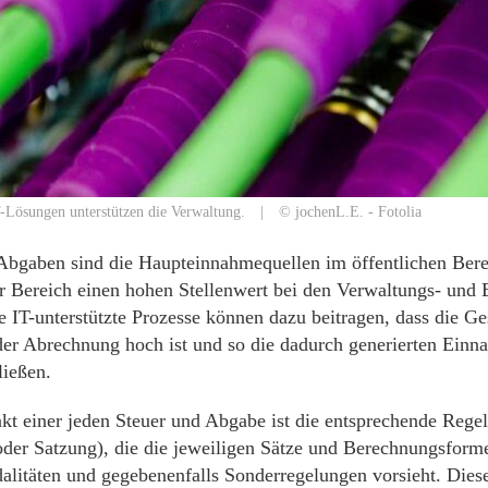
-Lösungen unterstützen die Verwaltung. | © jochenL.E. - Fotolia
Abgaben sind die Haupteinnahmequellen im öffentlichen Bere
er Bereich einen hohen Stellenwert bei den Verwaltungs- und B
 IT-unterstützte Prozesse können dazu beitragen, dass die G
 der Abrechnung hoch ist und so die dadurch generierten Einn
ließen.
t einer jeden Steuer und Abgabe ist die entsprechende Rege
der Satzung), die die jeweiligen Sätze und Berechnungsforme
litäten und gegebenenfalls Sonderregelungen vorsieht. Diese 