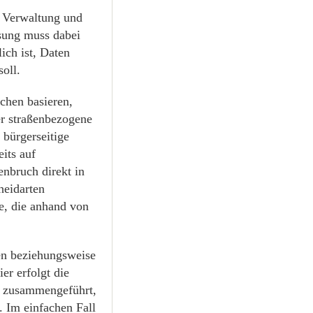
 Verwaltung und
sung muss dabei
ich ist, Daten
oll.
chen basieren,
er straßenbezogene
 bürgerseitige
its auf
enbruch direkt in
eidarten
e, die anhand von
en beziehungsweise
er erfolgt die
n zusammengeführt,
 Im einfachen Fall