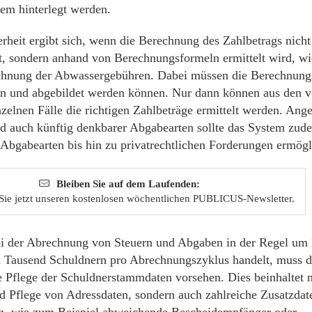
m hinterlegt werden.
rheit ergibt sich, wenn die Berechnung des Zahlbetrags nicht
t, sondern anhand von Berechnungsformeln ermittelt wird, wi
chnung der Abwassergebühren. Dabei müssen die Berechnung
n und abgebildet werden können. Nur dann können aus den 
zelnen Fälle die richtigen Zahlbeträge ermittelt werden. Ange
d auch künftig denkbarer Abgabearten sollte das System zude
r Abgabearten bis hin zu privatrechtlichen Forderungen ermögl
Bleiben Sie auf dem Laufenden:
Sie jetzt unseren kostenlosen wöchentlichen PUBLICUS-Newsletter.
ei der Abrechnung von Steuern und Abgaben in der Regel um
 Tausend Schuldnern pro Abrechnungszyklus handelt, muss d
 Pflege der Schuldnerstammdaten vorsehen. Dies beinhaltet n
d Pflege von Adressdaten, sondern auch zahlreiche Zusatzdat
n, wie zum Beispiel abweichende Bescheidempfänger oder