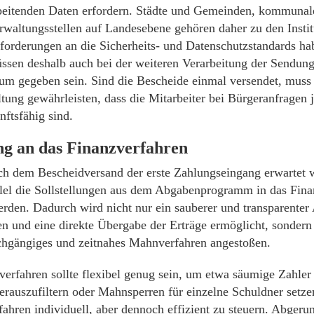
beitenden Daten erfordern. Städte und Gemeinden, kommunal
rwaltungsstellen auf Landesebene gehören daher zu den Institu
forderungen an die Sicherheits- und Datenschutzstandards ha
ssen deshalb auch bei der weiteren Verarbeitung der Sendun
um gegeben sein. Sind die Bescheide einmal versendet, mus
tung gewährleisten, dass die Mitarbeiter bei Bürgeranfragen 
nftsfähig sind.
g an das Finanzverfahren
ch dem Bescheidversand der erste Zahlungseingang erwartet 
lel die Sollstellungen aus dem Abgabenprogramm in das Fina
rden. Dadurch wird nicht nur ein sauberer und transparenter 
en und eine direkte Übergabe der Erträge ermöglicht, sondern
chgängiges und zeitnahes Mahnverfahren angestoßen.
erfahren sollte flexibel genug sein, um etwa säumige Zahler 
erauszufiltern oder Mahnsperren für einzelne Schuldner setz
ahren individuell, aber dennoch effizient zu steuern. Abgeru