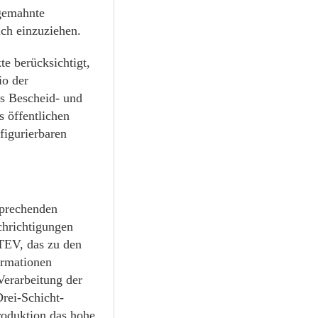
 gemahnte
ch einzuziehen.
te berücksichtigt,
io der
s Bescheid- und
 öffentlichen
figurierbaren
sprechenden
chrichtigungen
TEV, das zu den
formationen
Verarbeitung der
Drei-Schicht-
Produktion das hohe