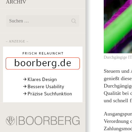
ARCHIV
– ANZEIGE –
Durchgängige IT
Steuern und 
genießt dies
Durchgängige
Qualität bei
und schnell f
Ausgangspunk
Verordnung o
Zahlungsmoda