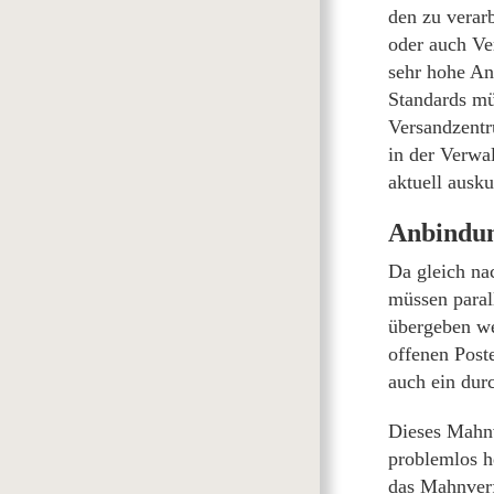
den zu verar
oder auch Ve
sehr hohe An
Standards mü
Versandzentr
in der Verwal
aktuell ausku
Anbindun
Da gleich na
müssen paral
übergeben we
offenen Post
auch ein dur
Dieses Mahnv
problemlos h
das Mahnverf