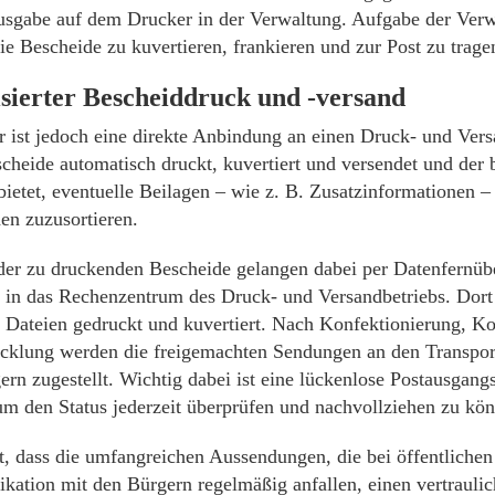
Ausgabe auf dem Drucker in der Verwaltung. Aufgabe der Verw
die Bescheide zu kuvertieren, frankieren und zur Post zu trage
sierter Bescheiddruck und -versand
r ist jedoch eine direkte Anbindung an einen Druck- und Vers
scheide automatisch druckt, kuvertiert und versendet und der 
bietet, eventuelle Beilagen – wie z. B. Zusatzinformationen –
en zuzusortieren.
der zu druckenden Bescheide gelangen dabei per Datenfernü
 in das Rechenzentrum des Druck- und Versandbetriebs. Dort
n Dateien gedruckt und kuvertiert. Nach Konfektionierung, 
klung werden die freigemachten Sendungen an den Transpor
rn zugestellt. Wichtig dabei ist eine lückenlose Postausgan
m den Status jederzeit überprüfen und nachvollziehen zu kö
 dass die umfangreichen Aussendungen, die bei öffentlichen
ation mit den Bürgern regelmäßig anfallen, einen vertraul