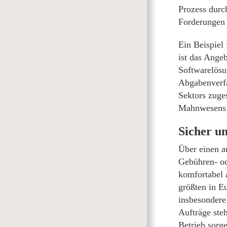
Prozess durc
Forderungen 
Ein Beispiel
ist das Ange
Softwarelösu
Abgabenverfa
Sektors zuges
Mahnwesens u
Sicher un
Über einen a
Gebühren- od
komfortabel 
größten in Eu
insbesondere
Aufträge ste
Betrieb sorge