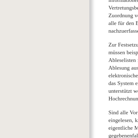
Vertretungsb
Zuordnung vo
alle für den
nachzuerfass
Zur Festsetz
müssen beisp
Ableselisten 
Ablesung aus
elektronisch
das System e
unterstützt 
Hochrechnung
Sind alle Vo
eingelesen, k
eigentliche 
gegebenenfal