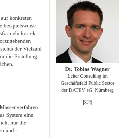
 auf konkreten
e beispielsweise
sformeln korrekt
vorzugebenden
sichts der Vielzahl
ZUM PROFIL
m die Erstellung
ichen.
Dr. Tobias Wagner
Leiter Consulting im
Geschäftsfeld Public Sector
der DATEV eG, Nürnberg
t
 Massenverfahren
as System eine
icht nur die
en und -