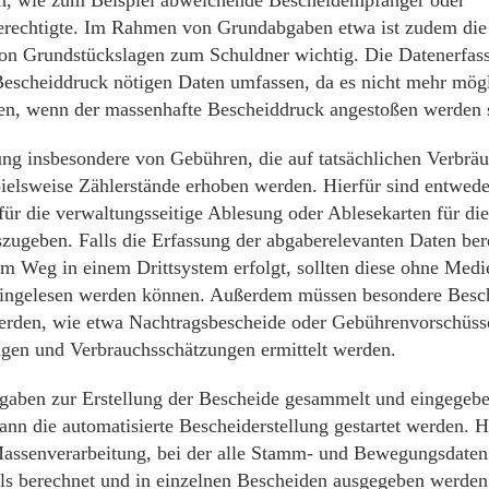
erechtigte. Im Rahmen von Grundabgaben etwa ist zudem die
n Grundstückslagen zum Schuldner wichtig. Die Datenerfas
 Bescheiddruck nötigen Daten umfassen, da es nicht mehr mögl
en, wenn der massenhafte Bescheiddruck angestoßen werden s
ung insbesondere von Gebühren, die auf tatsächlichen Verbräu
ielsweise Zählerstände erhoben werden. Hierfür sind entwed
für die verwaltungsseitige Ablesung oder Ablesekarten für die
zugeben. Falls die Erfassung der abgaberelevanten Daten bere
em Weg in einem Drittsystem erfolgt, sollten diese ohne Medi
ingelesen werden können. Außerdem müssen besondere Besch
werden, wie etwa Nachtragsbescheide oder Gebührenvorschüss
en und Verbrauchsschätzungen ermittelt werden.
rgaben zur Erstellung der Bescheide gesammelt und eingegeb
ann die automatisierte Bescheiderstellung gestartet werden. Hi
Massenverarbeitung, bei der alle Stamm- und Bewegungsdate
ls berechnet und in einzelnen Bescheiden ausgegeben werden.