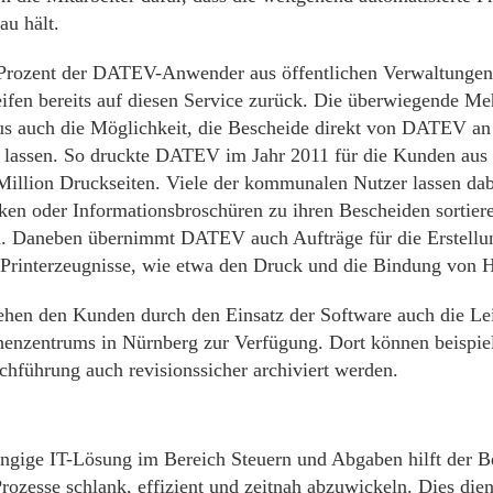
au hält.
 Prozent der DATEV-Anwender aus öffentlichen Verwaltung
eifen bereits auf diesen Service zurück. Die überwiegende Me
us auch die Möglichkeit, die Bescheide direkt von DATEV an
 lassen. So druckte DATEV im Jahr 2011 für die Kunden aus
Million Druckseiten. Viele der kommunalen Nutzer lassen da
en oder Informationsbroschüren zu ihren Bescheiden sortier
. Daneben übernimmt DATEV auch Aufträge für die Erstellun
rinterzeugnisse, wie etwa den Druck und die Bindung von H
tehen den Kunden durch den Einsatz der Software auch die Le
zentrums in Nürnberg zur Verfügung. Dort können beispiel
chführung auch revisionssicher archiviert werden.
ngige IT-Lösung im Bereich Steuern und Abgaben hilft der Be
Prozesse schlank, effizient und zeitnah abzuwickeln. Dies die