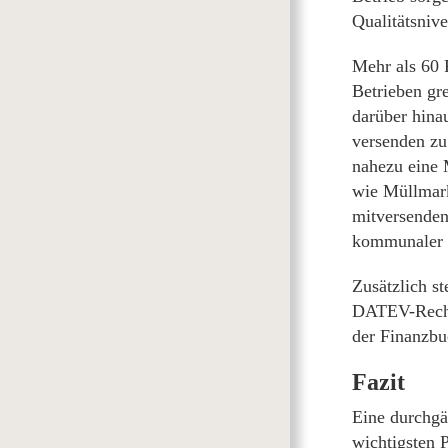
Qualitätsnive
Mehr als 60
Betrieben gr
darüber hina
versenden zu
nahezu eine 
wie Müllmark
mitversenden
kommunaler P
Zusätzlich s
DATEV-Rechen
der Finanzbu
Fazit
Eine durchgä
wichtigsten 