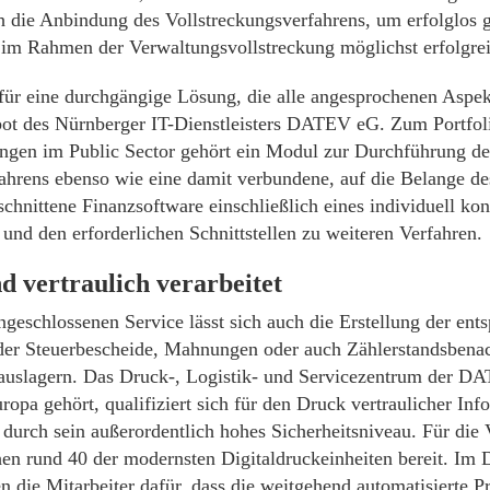
h die Anbindung des Vollstreckungsverfahrens, um erfolglos
im Rahmen der Verwaltungsvollstreckung möglichst erfolgrei
 für eine durchgängige Lösung, die alle angesprochenen Aspek
bot des Nürnberger IT-Dienstleisters DATEV eG. Zum Portfol
ngen im Public Sector gehört ein Modul zur Durchführung de
hrens ebenso wie eine damit verbundene, auf die Belange des
chnittene Finanzsoftware einschließlich eines individuell kon
nd den erforderlichen Schnittstellen zu weiteren Verfahren.
d vertraulich verarbeitet
ngeschlossenen Service lässt sich auch die Erstellung der ent
er Steuerbescheide, Mahnungen oder auch Zählerstandsbena
auslagern. Das Druck-, Logistik- und Servicezentrum der DA
ropa gehört, qualifiziert sich für den Druck vertraulicher In
 durch sein außerordentlich hohes Sicherheitsniveau. Für die 
hen rund 40 der modernsten Digitaldruckeinheiten bereit. Im 
n die Mitarbeiter dafür, dass die weitgehend automatisierte 