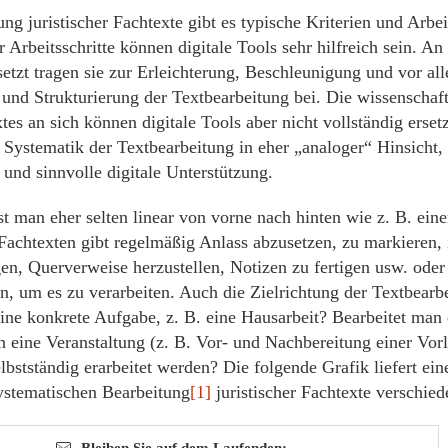
ng juristischer Fachtexte gibt es typische Kriterien und Arbeit
r Arbeitsschritte können digitale Tools sehr hilfreich sein. An 
setzt tragen sie zur Erleichterung, Beschleunigung und vor al
 und Strukturierung der Textbearbeitung bei. Die wissenschaf
tes an sich können digitale Tools aber nicht vollständig erset
 Systematik der Textbearbeitung in eher „analoger“ Hinsicht,
und sinnvolle digitale Unterstützung.
est man eher selten linear von vorne nach hinten wie z. B. ei
Fachtexten gibt regelmäßig Anlass abzusetzen, zu markieren,
en, Querverweise herzustellen, Notizen zu fertigen usw. oder
en, um es zu verarbeiten. Auch die Zielrichtung der Textbearbe
ine konkrete Aufgabe, z. B. eine Hausarbeit? Bearbeitet man 
 eine Veranstaltung (z. B. Vor- und Nachbereitung einer Vorl
bstständig erarbeitet werden? Die folgende Grafik liefert ein
systematischen Bearbeitung
[1]
juristischer Fachtexte verschied
Bleiben Sie auf dem Laufenden: