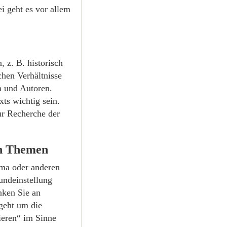
ei geht es vor allem
 z. B. historisch
schen Verhältnisse
n und Autoren.
ts wichtig sein.
ur Recherche der
en Themen
hema oder anderen
undeinstellung
nken Sie an
 geht um die
ieren“ im Sinne