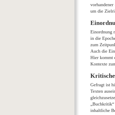
vorhandener d
um die Zielr
Einordn
Einordnung m
in die Epoche
zum Zeitpunk
Auch die Ein
Hier kommt e
Kontexte zum
Kritisch
Gefragt ist h
Texten ausei
gleichzusetz
„Buchkritik“ 
inhaltliche 