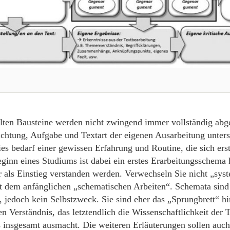
llten Bausteine werden nicht zwingend immer vollständig abge
richtung, Aufgabe und Textart der eigenen Ausarbeitung unters
ies bedarf einer gewissen Erfahrung und Routine, die sich ers
inn eines Studiums ist dabei ein erstes Erarbeitungsschema hi
r als Einstieg verstanden werden. Verwechseln Sie nicht „sys
t dem anfänglichen „schematischen Arbeiten“. Schemata sind 
l, jedoch kein Selbstzweck. Sie sind eher das „Sprungbrett“ h
n Verständnis, das letztendlich die Wissenschaftlichkeit der
 insgesamt ausmacht. Die weiteren Erläuterungen sollen auch