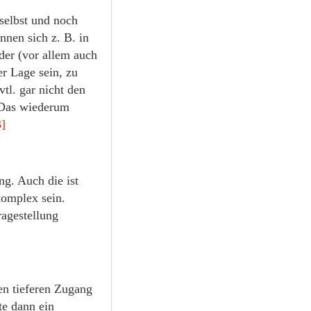
selbst und noch
nnen sich z. B. in
der (vor allem auch
er Lage sein, zu
tl. gar nicht den
. Das wiederum
3]
g. Auch die ist
komplex sein.
ragestellung
nen tieferen Zugang
te dann ein