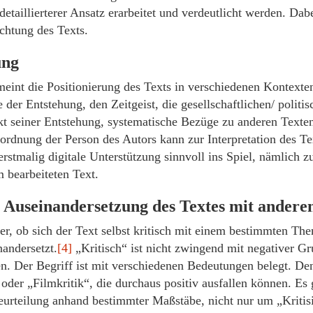
etaillierterer Ansatz erarbeitet und verdeutlicht werden. Dab
ichtung des Texts.
ung
eint die Positionierung des Texts in verschiedenen Kontexten,
 der Entstehung, den Zeitgeist, die gesellschaftlichen/ politi
t seiner Entstehung, systematische Bezüge zu anderen Texte
ordnung der Person des Autors kann zur Interpretation des Tex
rstmalig digitale Unterstützung sinnvoll ins Spiel, nämlich z
 bearbeiteten Text.
e Auseinandersetzung des Textes mit ander
ier, ob sich der Text selbst kritisch mit einem bestimmten T
nandersetzt.
[4]
„Kritisch“ ist nicht zwingend mit negativer Gr
en. Der Begriff ist mit verschiedenen Bedeutungen belegt. De
oder „Filmkritik“, die durchaus positiv ausfallen können. Es
Beurteilung anhand bestimmter Maßstäbe, nicht nur um „Kritis