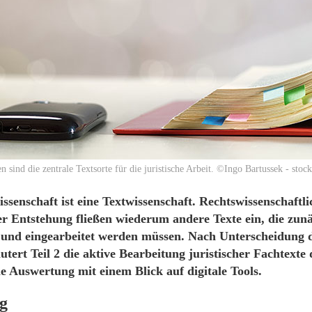
n sind die zentrale Textsorte für die juristische Arbeit. ©Ingo Bartussek - sto
ssenschaft ist eine Textwissenschaft. Rechtswissenschaftli
er Entstehung fließen wiederum andere Texte ein, die zun
 und eingearbeitet werden müssen. Nach Unterscheidung d
läutert Teil 2 die aktive Bearbeitung juristischer Fachtexte
e Auswertung mit einem Blick auf digitale Tools.
ng