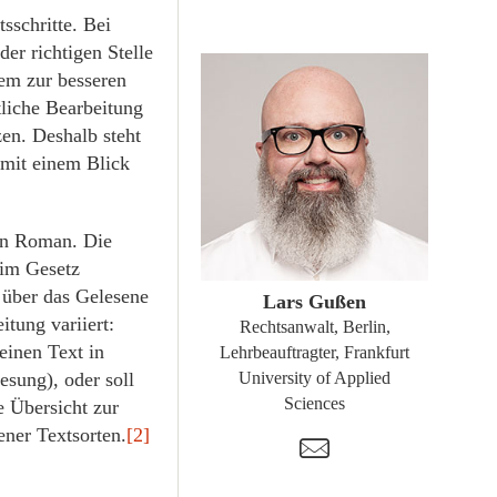
sschritte. Bei
der richtigen Stelle
lem zur besseren
tliche Bearbeitung
zen. Deshalb steht
 mit einem Blick
nen Roman. Die
ZUM PROFIL
 im Gesetz
 über das Gelesene
Lars Gußen
itung variiert:
Rechtsanwalt, Berlin,
einen Text in
Lehrbeauftragter, Frankfurt
esung), oder soll
University of Applied
Sciences
e Übersicht zur
ener Textsorten.
[2]
t