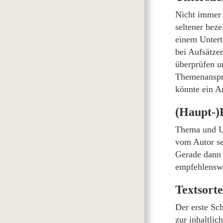
Nicht immer 
seltener bez
einem Untert
bei Aufsätzen
überprüfen u
Themenanspru
könnte ein A
(Haupt-)
Thema und Un
vom Autor se
Gerade dann i
empfehlenswe
Textsorte
Der erste Sch
zur inhaltlic