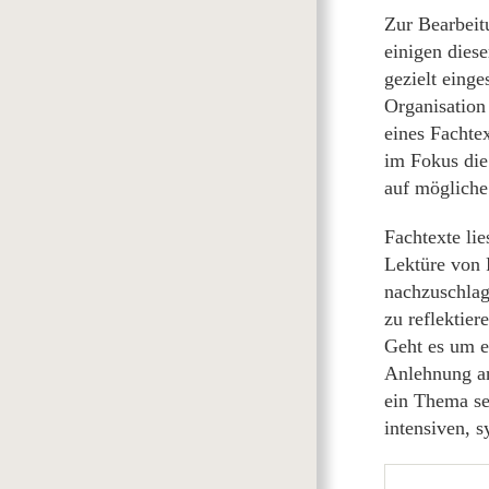
Zur Bearbeitu
einigen diese
gezielt einge
Organisation
eines Fachtex
im Fokus die
auf mögliche 
Fachtexte li
Lektüre von 
nachzuschlag
zu reflektier
Geht es um e
Anlehnung an
ein Thema sel
intensiven, 