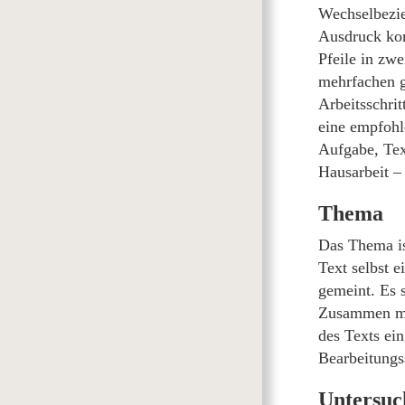
Wechselbezie
Ausdruck kom
Pfeile in zw
mehrfachen g
Arbeitsschri
eine empfohl
Aufgabe, Tex
Hausarbeit –
Thema
Das Thema ist
Text selbst e
gemeint. Es 
Zusammen mit
des Texts ei
Bearbeitungs
Untersuc