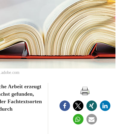
ck.adobe.com
che Arbeit erzeugt
ächst gefunden,
er Fachtextsorten
 durch