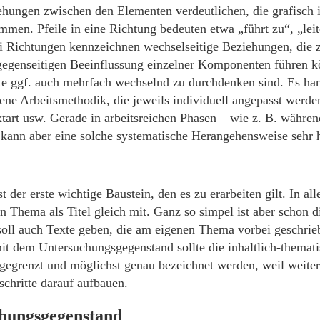
hungen zwischen den Elementen verdeutlichen, die grafisch 
men. Pfeile in eine Richtung bedeuten etwa „führt zu“, „leit
ei Richtungen kennzeichnen wechselseitige Beziehungen, die z
egenseitigen Beeinflussung einzelner Komponenten führen kö
tte ggf. auch mehrfach wechselnd zu durchdenken sind. Es han
ene Arbeitsmethodik, die jeweils individuell angepasst werde
tart usw. Gerade in arbeitsreichen Phasen – wie z. B. während
 kann aber eine solche systematische Herangehensweise sehr h
 der erste wichtige Baustein, den es zu erarbeiten gilt. In alle
in Thema als Titel gleich mit. Ganz so simpel ist aber schon d
soll auch Texte geben, die am eigenen Thema vorbei geschrie
 dem Untersuchungsgegenstand sollte die inhaltlich-themat
ngegrenzt und möglichst genau bezeichnet werden, weil weiter
schritte darauf aufbauen.
hungsgegenstand