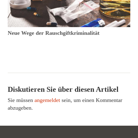
Neue Wege der Rauschgiftkriminalität
K
V
Diskutieren Sie über diesen Artikel
Sie müssen
angemeldet
sein, um einen Kommentar
abzugeben.