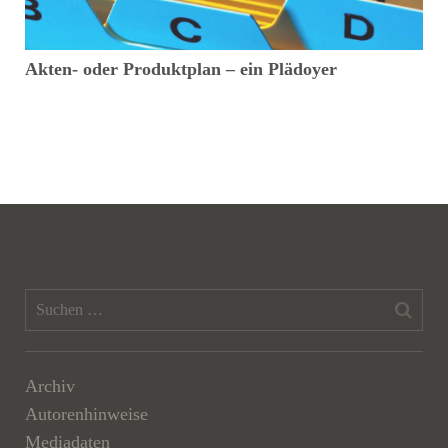
Akten- oder Produktplan – ein Plädoyer
R
Archiv
Autorenhinweise
Mediadaten