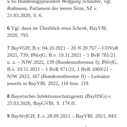
5
So Bundestagspräsident
Wolfgang Schäuble
, vgl.
Roßmann
, Parlament der leeren Sitze, SZ v.
21.03.2020, S. 6.
6
Vgl. dazu im Überblick etwa
Schenk
, BayVBl.
2020, 793.
7
BayVGH
, B.v. 04.10.2021 – 20 N 20.767 – COVuR
2021, 739;
BVerfG
, B.v. 19.11.2021 – 1 BvR 781/21
u. a. – NJW 2022, 139 (Bundesnotbremse I);
BVerfG
,
B.v. 19.11.2021 – 1 BvR 971/21, 1 BvR 1069/21 –
NJW 2022, 167 (Bundesnotbremse II) – Leitsätze
jeweils in BayVBl. 2022, 118 bzw. 119.
8
Bayerisches Infektionsschutzgesetz (BayIfSG) v.
25.03.2020, BayGVBl. S. 174 ff.
9
BayVerfGH
, E.v. 28.09.2021 – BayVBl. 2021, 843.