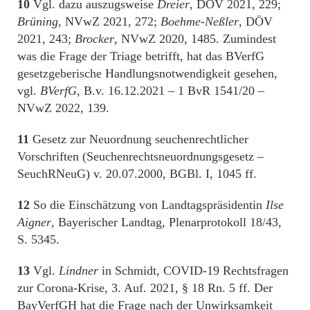
10
Vgl. dazu auszugsweise
Dreier
, DÖV 2021, 229;
Brüning
, NVwZ 2021, 272;
Boehme-Neßler
, DÖV
2021, 243;
Brocker
, NVwZ 2020, 1485. Zumindest
was die Frage der Triage betrifft, hat das BVerfG
gesetzgeberische Handlungsnotwendigkeit gesehen,
vgl.
BVerfG
, B.v. 16.12.2021 – 1 BvR 1541/20 –
NVwZ 2022, 139.
11
Gesetz zur Neuordnung seuchenrechtlicher
Vorschriften (Seuchenrechtsneuordnungsgesetz –
SeuchRNeuG) v. 20.07.2000, BGBl. I, 1045 ff.
12
So die Einschätzung von Landtagspräsidentin
Ilse
Aigner
, Bayerischer Landtag, Plenarprotokoll 18/43,
S. 5345.
13
Vgl.
Lindner
in Schmidt, COVID-19 Rechtsfragen
zur Corona-Krise, 3. Auf. 2021, § 18 Rn. 5 ff. Der
BayVerfGH hat die Frage nach der Unwirksamkeit