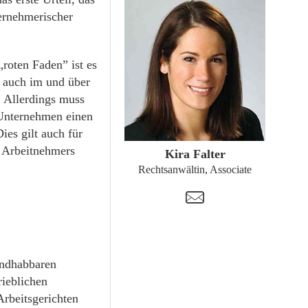
ernehmerischer
roten Faden” ist es
– auch im und über
. Allerdings muss
 Unternehmen einen
ZUM PROFIL
ies gilt auch für
s Arbeitnehmers
Kira Falter
Rechtsanwältin, Associate
t
andhabbaren
rieblichen
Arbeitsgerichten