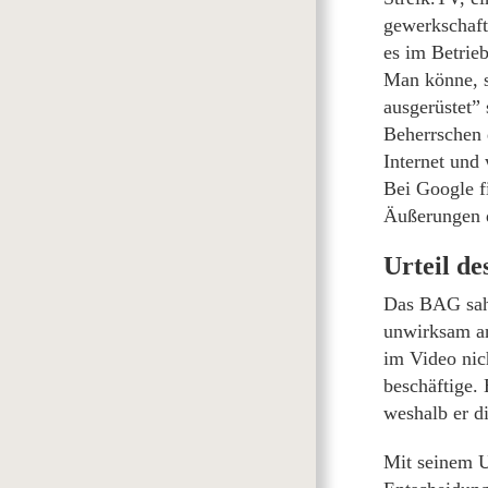
gewerkschaft
es im Betrie
Man könne, s
ausgerüstet”
Beherrschen 
Internet und
Bei Google f
Äußerungen de
Urteil de
Das BAG sah 
unwirksam an
im Video nic
beschäftige.
weshalb er di
Mit seinem U