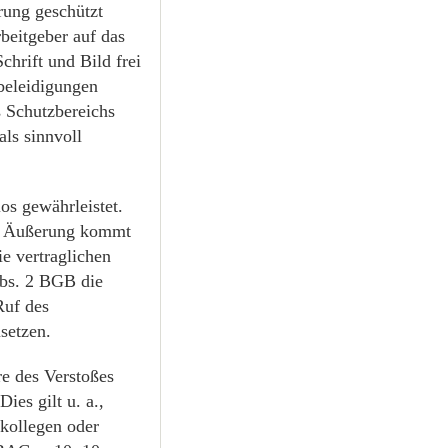
rung geschützt
beitgeber auf das
hrift und Bild frei
beleidigungen
s Schutzbereichs
als sinnvoll
os gewährleistet.
en Äußerung kommt
ie vertraglichen
Abs. 2 BGB die
Ruf des
setzen.
re des Verstoßes
ies gilt u. a.,
skollegen oder