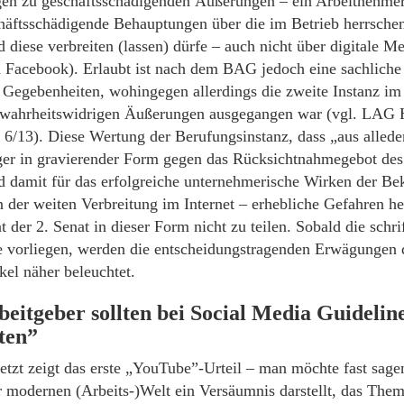
en zu geschäftsschädigenden Äußerungen – ein Arbeitnehmer 
chäftsschädigende Behauptungen über die im Betrieb herrsche
d diese verbreiten (lassen) dürfe – auch nicht über digitale Me
Facebook). Erlaubt ist nach dem BAG jedoch eine sachliche 
n Gegebenheiten, wohingegen allerdings die zweite Instanz im
 wahrheitswidrigen Äußerungen ausgegangen war (vgl. LAG 
 6/13). Diese Wertung der Berufungsinstanz, dass „aus alled
ger in gravierender Form gegen das Rücksichtnahmegebot de
d damit für das erfolgreiche unternehmerische Wirken der Bek
n der weiten Verbreitung im Internet – erhebliche Gefahren 
t der 2. Senat in dieser Form nicht zu teilen. Sobald die schri
e vorliegen, werden die entscheidungstragenden Erwägungen
kel näher beleuchtet.
beitgeber sollten bei Social Media Guidelin
ten”
etzt zeigt das erste „YouTube”-Urteil – man möchte fast sage
er modernen (Arbeits-)Welt ein Versäumnis darstellt, das The