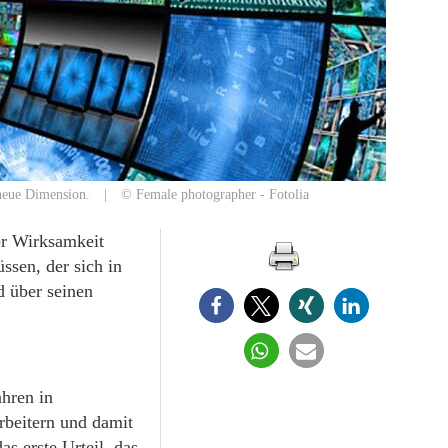
e neue Dimension. | © Female photographer - Fotolia
er Wirksamkeit
ssen, der sich in
 über seinen
hren in
beitern und damit
as erste Urteil, das