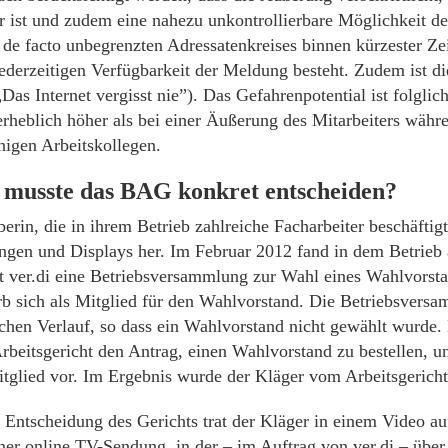
r ist und zudem eine nahezu unkontrollierbare Möglichkeit de
de facto unbegrenzten Adressatenkreises binnen kürzester Zei
jederzeitigen Verfügbarkeit der Meldung besteht. Zudem ist di
Das Internet vergisst nie”). Das Gefahrenpotential ist folglic
erheblich höher als bei einer Äußerung des Mitarbeiters währ
nigen Arbeitskollegen.
musste das
BAG
konkret entscheiden?
erin, die in ihrem Betrieb zahlreiche Facharbeiter beschäftigt
ngen und Displays her. Im Februar 2012 fand in dem Betrieb 
 ver.di eine Betriebsversammlung zur Wahl eines Wahlvorstan
b sich als Mitglied für den Wahlvorstand. Die Betriebsvers
chen Verlauf, so dass ein Wahlvorstand nicht gewählt wurde. 
Arbeitsgericht den Antrag, einen Wahlvorstand zu bestellen, u
tglied vor. Im Ergebnis wurde der Kläger vom Arbeitsgericht 
 Entscheidung des Gerichts trat der Kläger in einem Video au
iner online TV-Sendung, in der – im Auftrag von ver.di – über