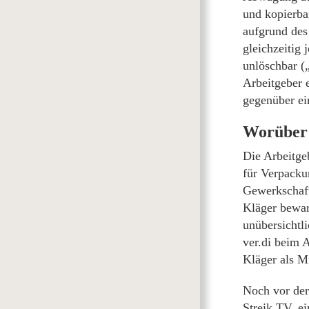
und kopierba
aufgrund des 
gleichzeitig 
unlöschbar („
Arbeitgeber 
gegenüber ei
Worüber 
Die Arbeitgeb
für Verpacku
Gewerkschaft
Kläger bewar
unübersichtli
ver.di beim 
Kläger als Mi
Noch vor der
Streik.TV, e