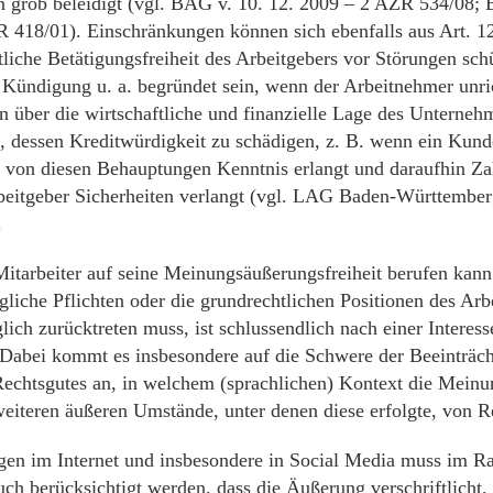
 grob beleidigt (vgl. BAG v. 10. 12. 2009 – 2 AZR 534/08; 
 418/01). Einschränkungen können sich ebenfalls aus Art. 1
tliche Betätigungsfreiheit des Arbeitgebers vor Störungen sch
se Kündigung u. a. begründet sein, wenn der Arbeitnehmer unri
 über die wirtschaftliche und finanzielle Lage des Unternehm
d, dessen Kreditwürdigkeit zu schädigen, z. B. wenn ein Kund
 von diesen Behauptungen Kenntnis erlangt und daraufhin Za
eitgeber Sicherheiten verlangt (vgl. LAG Baden-Württemberg
.
Mitarbeiter auf seine Meinungsäußerungsfreiheit berufen kann
gliche Pflichten oder die grundrechtlichen Positionen des Arb
glich zurücktreten muss, ist schlussendlich nach einer Intere
 Dabei kommt es insbesondere auf die Schwere der Beeinträc
Rechtsgutes an, in welchem (sprachlichen) Kontext die Meinu
eiteren äußeren Umstände, unter denen diese erfolgte, von R
en im Internet und insbesondere in Social Media muss im R
h berücksichtigt werden, dass die Äußerung verschriftlicht, 