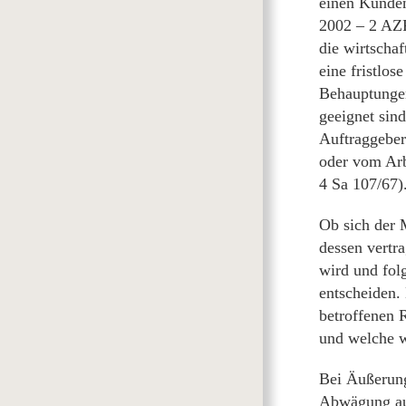
einen Kunden
2002 – 2 AZR
die wirtschaf
eine fristlo
Behauptungen
geeignet sin
Auftraggeber
oder vom Arb
4 Sa 107/67)
Ob sich der 
dessen vertra
wird und fol
entscheiden.
betroffenen 
und welche w
Bei Äußerung
Abwägung auc