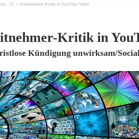
ien · IT
Arbeitnehmer-Kritik in YouTube-Video
itnehmer-Kritik in You
istlose Kündigung unwirksam/Social 