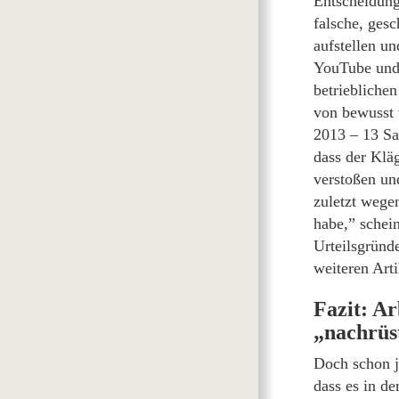
Entscheidung
falsche, ges
aufstellen un
YouTube und 
betriebliche
von bewusst
2013 – 13 Sa
dass der Klä
verstoßen un
zuletzt wege
habe,” schein
Urteilsgründ
weiteren Arti
Fazit: Ar
„nachrüs
Doch schon j
dass es in d