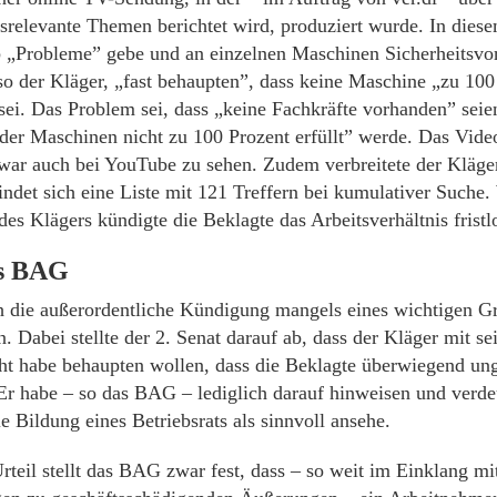
srelevante Themen berichtet wird, produziert wurde. In diese
b „Probleme” gebe und an einzelnen Maschinen Sicherheitsvo
o der Kläger, „fast behaupten”, dass keine Maschine „zu 100
 sei. Das Problem sei, dass „keine Fachkräfte vorhanden” seie
der Maschinen nicht zu 100 Prozent erfüllt” werde. Das Video
 war auch bei YouTube zu sehen. Zudem verbreitete der Kläge
indet sich eine Liste mit 121 Treffern bei kumulativer Suche
s Klägers kündigte die Beklagte das Arbeitsverhältnis fristl
s
BAG
die außerordentliche Kündigung mangels eines wichtigen Gr
. Dabei stellte der 2. Senat darauf ab, dass der Kläger mit 
ht habe behaupten wollen, dass die Beklagte überwiegend ung
 Er habe – so das BAG – lediglich darauf hinweisen und verde
e Bildung eines Betriebsrats als sinnvoll ansehe.
rteil stellt das BAG zwar fest, dass – so weit im Einklang mi