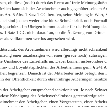
sen, ob diese (noch) durch das Recht auf freie Meinungsäuße
ätzlich kann sich der Arbeitnehmer auch gegenüber seinem Ar
us Art. 5 Abs. 1 Satz 1 GG berufen, seine Meinung in Wort, Sc
abei sind jedoch weder eine bloße Schmähkritik noch Formal
ch geschützt. Im Übrigen kommt es aber für die Eröffnung de
s. 1 Satz 1 GG nicht darauf an, ob die Äußerung von Dritten 
er als vollkommen wertlos angesehen wird.
htsschutz des Arbeitnehmers wird allerdings nicht schrankenl
enzung einer unzulässigen von einer (gerade noch) zulässig
die Umstände des Einzelfalls an. Dabei können insbesondere d
me- und Loyalitätspflichten des Arbeitnehmers gem. § 241 
heit begrenzen. Danach ist der Mitarbeiter nicht befugt, den 
 in der Öffentlichkeit durch ehrenrührige Äußerungen herabzu
n der Arbeitgeber entsprechend sanktionieren. Je nach Schwe
stlose Kündigung des Arbeitsverhältnisses gerechtfertigt sein. D
eitnehmer den Arbeitgeber, einen Vorgesetzten, einen Arbeit