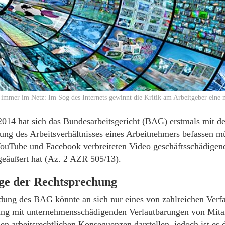
 immer im Netz: Im Sog des Internets gewinnt die Kritik am Arbeitgeber ein
2014 hat sich das Bundesarbeitsgericht (BAG) erstmals mit d
ung des Arbeitsverhältnisses eines Arbeitnehmers befassen mü
ouTube und Facebook verbreiteten Video geschäftsschädigend
geäußert hat (Az. 2 AZR 505/13).
e der Rechtsprechung
dung des BAG könnte an sich nur eines von zahlreichen Verfa
g mit unternehmensschädigenden Verlautbarungen von Mitar
n arbeitsrechtlichen Konsequenzen darstellen, jedoch ist es d