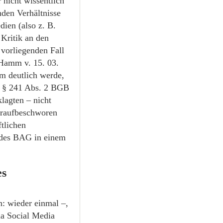
nicht wissentlich
nden Verhältnisse
dien (also z. B.
Kritik an den
 vorliegenden Fall
Hamm v. 15. 03.
em deutlich werde,
s § 241 Abs. 2 BGB
lagten – nicht
heraufbeschworen
ftlichen
 des BAG in einem
es
n: wieder einmal –,
ma Social Media