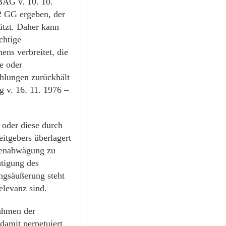
BAG v. 10. 10.
2 GG ergeben, der
ützt. Daher kann
chtige
ens verbreitet, die
e oder
hlungen zurückhält
 v. 16. 11. 1976 –
 oder diese durch
eitgebers überlagert
ssenabwägung zu
htigung des
ngsäußerung steht
elevanz sind.
ahmen der
damit perpetuiert