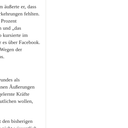
m äußerte er, dass
rkehrungen fehlten.
 Prozent
n und „das
 kursierte im
r es über Facebook.
. Wegen der
os.
undes als
seinen Äußerungen
elernte Kräfte
utlichen wollen,
t den bisherigen