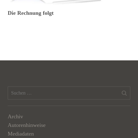
Die Rechnung folgt
E
Archiv
Autorenhinweise
Mediadaten