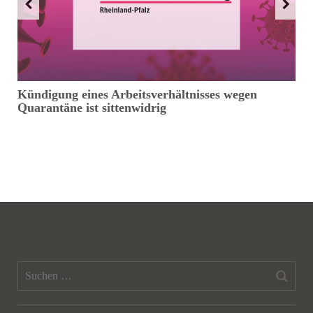
Kündigung eines Arbeitsverhältnisses wegen
N
Quarantäne ist sittenwidrig
H