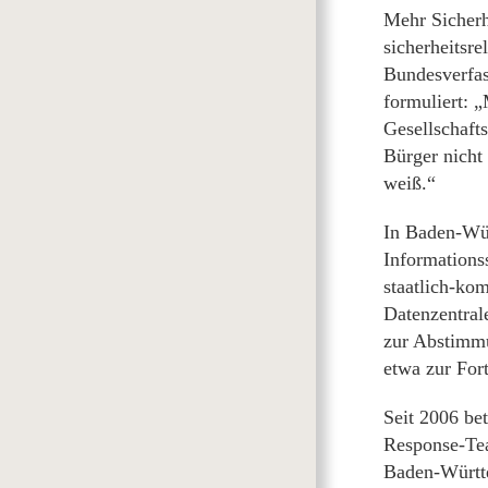
Mehr Sicherh
sicherheitsr
Bundesverfas
formuliert: 
Gesellschaft
Bürger nicht
weiß.“
In Baden-Wü
Informationss
staatlich-ko
Datenzentral
zur Abstimm
etwa zur For
Seit 2006 be
Response-Te
Baden-Württ