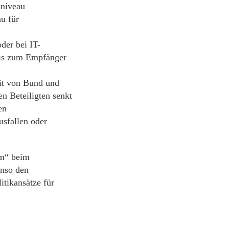
sniveau
au für
der bei IT-
bis zum Empfänger
it von Bund und
en Beteiligten senkt
en
sfallen oder
um“ beim
enso den
itikansätze für