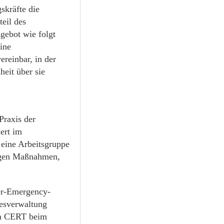
skräfte die
eil des
gebot wie folgt
ine
reinbar, in der
eit über sie
Praxis der
ert im
eine Arbeitsgruppe
igen Maßnahmen,
er-Emergency-
esverwaltung
em CERT beim