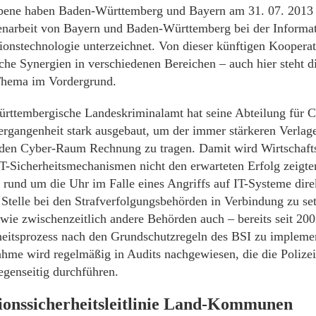
bene haben Baden-Württemberg und Bayern am 31. 07. 2013 
arbeit von Bayern und Baden-Württemberg bei der Informat
nstechnologie unterzeichnet. Von dieser künftigen Kooperat
che Synergien in verschiedenen Bereichen – auch hier steht di
Thema im Vordergrund.
rttembergische Landeskriminalamt hat seine Abteilung für C
Vergangenheit stark ausgebaut, um der immer stärkeren Verlag
n den Cyber-Raum Rechnung zu tragen. Damit wird Wirtschaf
T-Sicherheitsmechanismen nicht den erwarteten Erfolg zeigte
 rund um die Uhr im Falle eines Angriffs auf IT-Systeme dire
Stelle bei den Strafverfolgungsbehörden in Verbindung zu s
– wie zwischenzeitlich andere Behörden auch – bereits seit 20
heitsprozess nach den Grundschutzregeln des BSI zu implemen
hme wird regelmäßig in Audits nachgewiesen, die die Polize
egenseitig durchführen.
ionssicherheitsleitlinie Land-Kommunen