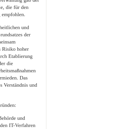
e, die für den
 empfohlen.
heitlichen und
rundsatzes der
meinsam
as Risiko hoher
urch Etablierung
der die
erheitsmaßnahmen
rmieden. Das
s Verständnis und
Gründen:
 Behörde und
nden IT-Verfahren