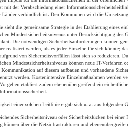
t mit der Verabschiedung einer Informationssicherheitsleitlini
 Länder verbindlich ist. Den Kommunen wird die Umsetzung
ie sieht die gemeinsame Strategie in der Etablierung eines ein
chen Mindestsicherheitsniveaus unter Berücksichtigung des G
chkeit. Die notwendigen Sicherheitsanforderungen können ge
her realisiert werden, als es jeder Einzelne für sich könnte; d
ufgrund von Sicherheitsvorfällen lässt sich so reduzieren. D
tlichen Mindestsicherheitsniveaus können neue IT-Verfahren o
he Kommunikation auf diesem aufbauen und vorhandene Sich
enutzt werden. Kostenintensive Einzelmaßnahmen werden ve
orgehen etabliert zudem ebenenübergreifend ein einheitliche
Informationssicherheit.
gkeit einer solchen Leitlinie ergab sich u. a. aus folgenden 
ichendes Sicherheitsniveau oder Sicherheitslücken bei einer
ng können über die Netzinfrastrukturen und ebenenübergreife