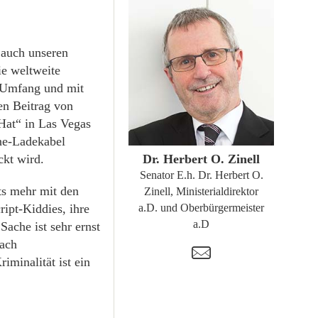
n auch unseren
ie weltweite
m Umfang und mit
en Beitrag von
ZUM PROFIL
Hat“ in Las Vegas
one-Ladekabel
ckt wird.
Dr. Herbert O. Zinell
Senator E.h. Dr. Herbert O.
hts mehr mit den
Zinell, Ministerialdirektor
ript-Kiddies, ihre
a.D. und Oberbürgermeister
a.D
ache ist sehr ernst
fach
t
iminalität ist ein