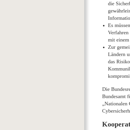
die Sicher
gewährleis
Informatio
Es müssen
Verfahren
mit einem 
Zur gemei
Ländern un
das Risiko
Kommunika
kompromit
Die Bundesre
Bundesamt fü
„Nationalen 
Cybersicherh
Kooperat