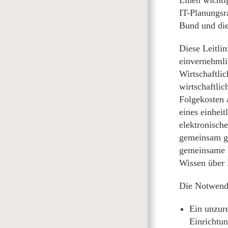
IT-Planungsra
Bund und die
Diese Leitlin
einvernehmli
Wirtschaftli
wirtschaftlic
Folgekosten a
eines einhei
elektronisc
gemeinsam g
gemeinsame V
Wissen über 
Die Notwendi
Ein unzure
Einrichtu