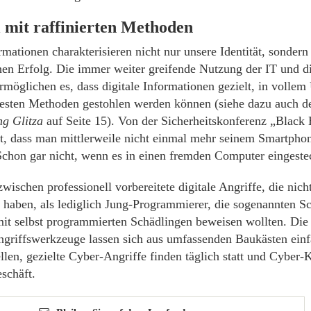
l mit raffinierten Methoden
rmationen charakterisieren nicht nur unsere Identität, sonder
chen Erfolg. Die immer weiter greifende Nutzung der IT und d
rmöglichen es, dass digitale Informationen gezielt, in volle
rtesten Methoden gestohlen werden können (siehe dazu auch d
g Glitza
auf Seite 15). Von der Sicherheitskonferenz „Black 
et, dass man mittlerweile nicht einmal mehr seinem Smartph
 Schon gar nicht, wenn es in einen fremden Computer eingeste
wischen professionell vorbereitete digitale Angriffe, die nic
 haben, als lediglich Jung-Programmierer, die sogenannten Sc
t selbst programmierten Schädlingen beweisen wollten. Die S
griffswerkzeuge lassen sich aus umfassenden Baukästen ein
en, gezielte Cyber-Angriffe finden täglich statt und Cyber-Kr
schäft.