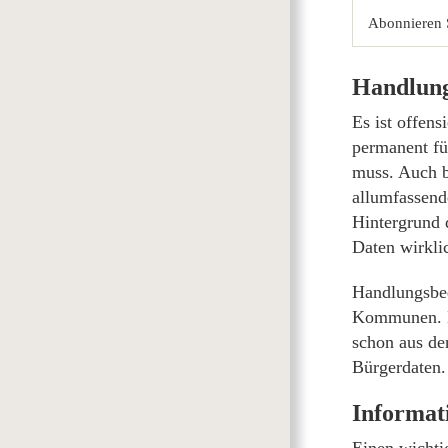
Abonnieren 
Handlung
Es ist offen
permanent fü
muss. Auch b
allumfassend
Hintergrund 
Daten wirkli
Handlungsbed
Kommunen. Di
schon aus de
Bürgerdaten.
Informati
Einen wichti