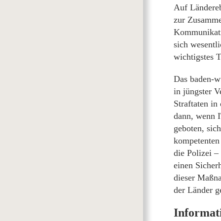
Auf Ländere
zur Zusammen
Kommunikatio
sich wesentli
wichtigstes 
Das baden-wü
in jüngster 
Straftaten i
dann, wenn I
geboten, sich
kompetenten 
die Polizei 
einen Sicher
dieser Maßna
der Länder g
Informat