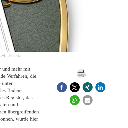
svf - Fotolia
hr und mehr mit
nde Verfahren, die
 unter
des Baden-
es Register, das
aten und
nen übergreifenden
können, wurde hier