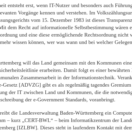
eit entsteht erst, wenn IT-Nutzer und besonders auch Führung
elevanten Vorgänge kennen und verstehen. Im Volkszählungsurt
sungsgerichts vom 15. Dezember 1983 ist dieses Transparenz
„Mit dem Recht auf informationelle Selbstbestimmung wären e
sordnung und eine diese ermöglichende Rechtsordnung nicht ve
 mehr wissen können, wer was wann und bei welcher Gelegenh
rttemberg will das Land gemeinsam mit den Kommunen eine
icherheitsleitlinie erarbeiten. Damit folgt es einer bewährten 
mmunalen Zusammenarbeit in der Informationstechnik. Verank
e-Gesetz [ADVZG] gibt es als regelmäßig tagendes Gremium 
ung der IT zwischen Land und Kommunen, die die notwend
tschreibung der e-Government Standards, voranbringt.
treibt die Landesverwaltung Baden-Württemberg ein Comput
am – kurz „CERT-BWL“ – beim Informatikzentrum der Land
emberg [IZLBW]. Dieses steht in laufendem Kontakt mit d