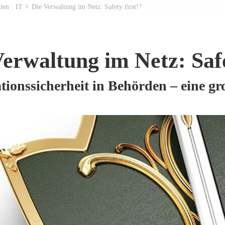
ien · IT
Die Verwaltung im Netz: Safety first!?
erwaltung im Netz: Safe
tionssicherheit in Behörden – eine g