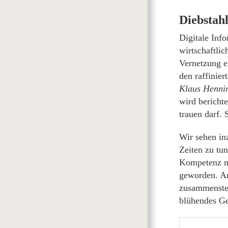
Diebstah
Digitale Info
wirtschaftli
Vernetzung e
den raffinie
Klaus Hennin
wird bericht
trauen darf.
Wir sehen inz
Zeiten zu tun
Kompetenz mi
geworden. An
zusammenstell
blühendes Ge