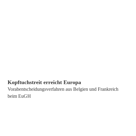
von
Prof. Achim Albrecht
Kopftuchstreit erreicht Europa
Vorabentscheidungs
verfahren aus Belgien und Frankreich
beim EuGH