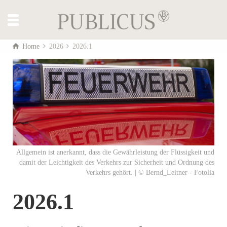
Home
2026
2026.1
Allgemein ist anerkannt, dass die Gewährleistung der Flüssigkeit und
damit der Leichtigkeit des Verkehrs zur Sicherheit und Ordnung des
Verkehrs gehört. | © Bernd_Leitner - Fotolia
2026.1