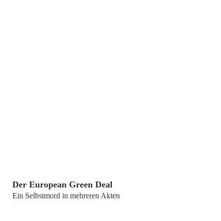
von
Prof. Dr. Chorusch Taheri; Prof. Achim Albrecht
Der European Green Deal
Ein Selbstmord in mehreren Akten