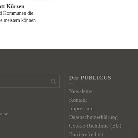
att Kürzen
nd Kommunen die
e meistern können
Der PUBLICUS
Newsletter
Kontakt
Impressum
eise
Datenschutzerklärung
Cookie-Richtlinie (EU)
Barrierefreiheit