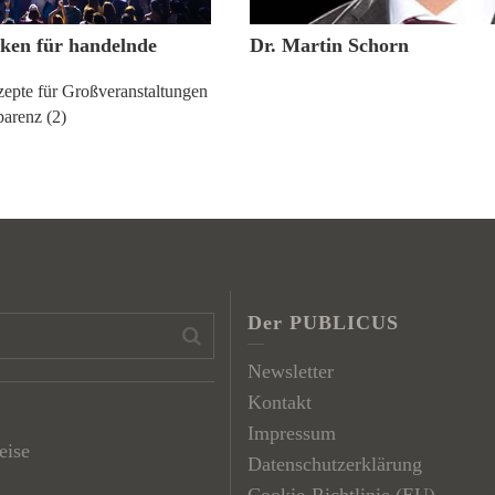
iken für handelnde
Dr. Martin Schorn
zepte für Großveranstaltungen
parenz (2)
Der PUBLICUS
Newsletter
Kontakt
Impressum
eise
Datenschutzerklärung
Cookie-Richtlinie (EU)