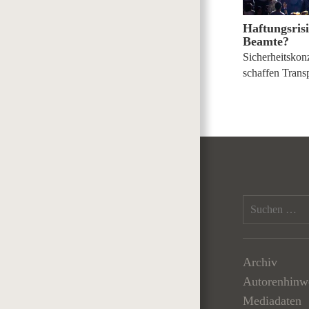
Haftungsris
Beamte?
Sicherheitskon
schaffen Trans
Archiv
Autorenhinw
Mediadaten