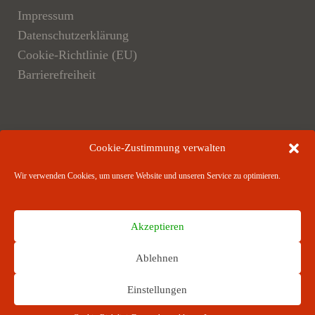
Impressum
Datenschutzerklärung
Cookie-Richtlinie (EU)
Barrierefreiheit
Der Verlag
Cookie-Zustimmung verwalten
Verlagsangebote
Wir verwenden Cookies, um unsere Website und unseren Service zu optimieren.
Verlagspartner
Akzeptieren
Ablehnen
RICHARD BOORBERG VERLAG · Stuttgart ·
Einstellungen
München · Hannover · Berlin ­· Weimar · Dresden