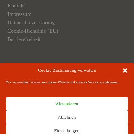
Kontakt
Impressum
Datenschutzerklärung
Cookie-Richtlinie (EU)
Barrierefreiheit
Der Verlag
Cookie-Zustimmung verwalten
Verlagsangebote
Wir verwenden Cookies, um unsere Website und unseren Service zu optimieren.
Verlagspartner
Akzeptieren
Ablehnen
RICHARD BOORBERG VERLAG · Stuttgart ·
Einstellungen