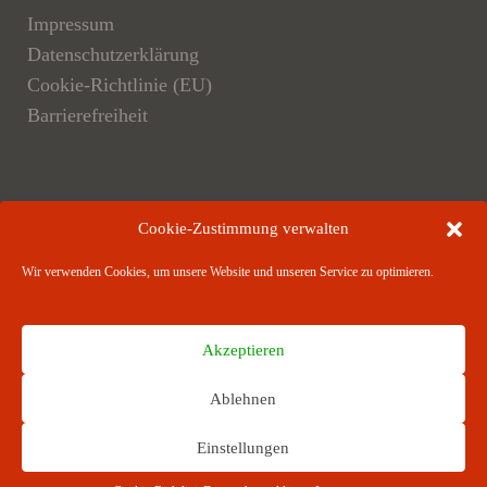
Impressum
Datenschutzerklärung
Cookie-Richtlinie (EU)
Barrierefreiheit
Der Verlag
Cookie-Zustimmung verwalten
Verlagsangebote
Wir verwenden Cookies, um unsere Website und unseren Service zu optimieren.
Verlagspartner
Akzeptieren
Ablehnen
RICHARD BOORBERG VERLAG · Stuttgart ·
Einstellungen
München · Hannover · Berlin ­· Weimar · Dresden