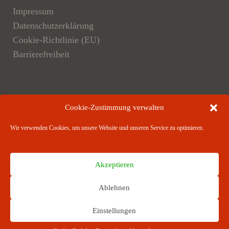
Impressum
Datenschutzerklärung
Cookie-Richtlinie (EU)
Barrierefreiheit
Der Verlag
Cookie-Zustimmung verwalten
Verlagsangebote
Wir verwenden Cookies, um unsere Website und unseren Service zu optimieren.
Verlagspartner
Akzeptieren
Ablehnen
RICHARD BOORBERG VERLAG · Stuttgart ·
Einstellungen
München · Hannover · Berlin ­· Weimar · Dresden