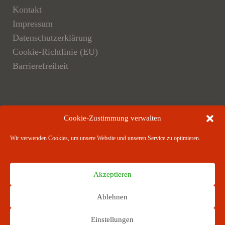
Kontakt
Impressum
Datenschutzerklärung
Cookie-Richtlinie (EU)
Barrierefreiheit
Der Verlag
Cookie-Zustimmung verwalten
Verlagsangebote
Wir verwenden Cookies, um unsere Website und unseren Service zu optimieren.
Verlagspartner
Akzeptieren
Ablehnen
RICHARD BOORBERG VERLAG · Stuttgart ·
Einstellungen