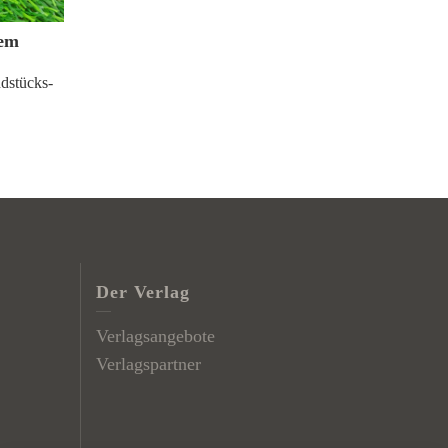
dem
dstücks-
Der Verlag
Verlagsangebote
Verlagspartner