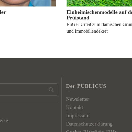
ler
Einheimischenmodelle auf 
Prüfstand
EuGH-Urteil zum flämischen Grun
und Immobiliendekret
Der PUBLICUS
Newsletter
Kontakt
Impressum
eise
Datenschutzerklärung
Cookie-Richtlinie (EU)