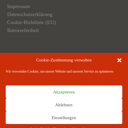
Impressum
Datenschutzerklärung
Cookie-Richtlinie (EU)
Barrierefreiheit
Der Verlag
Cookie-Zustimmung verwalten
Verlagsangebote
Wir verwenden Cookies, um unsere Website und unseren Service zu optimieren.
Verlagspartner
Akzeptieren
Ablehnen
RICHARD BOORBERG VERLAG · Stuttgart ·
Einstellungen
München · Hannover · Berlin ­· Weimar · Dresden