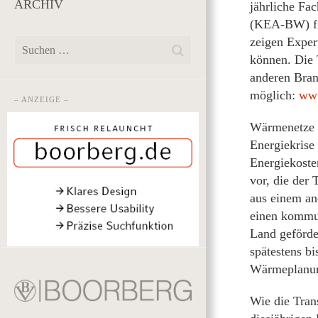
ARCHIV
jährliche F
(KEA-BW) fin
zeigen Exper
können. Die 
anderen Bran
möglich:
www
– ANZEIGE –
Wärmenetze i
Energiekrise
Energiekoste
vor, die der
aus einem an
einen kommu
Land geförde
spätestens b
Wärmeplanu
Wie die Tran