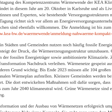
achtagung des Kompetenzzentrums Wärmewende der KEA Klim
det in diesem Jahr am 20. Oktober in Karlsruhe und als Live
tinnen und Experten, wie bestehende Versorgungsstrukturen n
Tagung richtet sich vor allem an Energieversorgungsunterne
chen sind ebenfalls willkommen. Die Anmeldung ist bis zu
.kea-bw.de/waermewende/anmeldung-nahwaerme-kompakt-
n Städten und Gemeinden nutzen noch häufig fossile Energiet
 steigt der Druck, die Wärmeerzeugungsstruktur umzubauen. G
n der fossilen Energieträger sowie ambitionierte Klimaziele.
 Transformation Nachdruck verleihen. Wärmenetze gespeist a
deren Grund wichtig: Bis Ende 2023 müssen alle 104 großen
nalen Wärmeplan aufstellen. Kleinere Gemeinden werden be
rt. Die dort entwickelten Maßnahmen soll dafür sorgen, da
is zum Jahr 2040 klimaneutral wird. Grüne Wärmenetze sind 
ng.
sformation und der Ausbau von Wärmenetzen erfolgreich umg