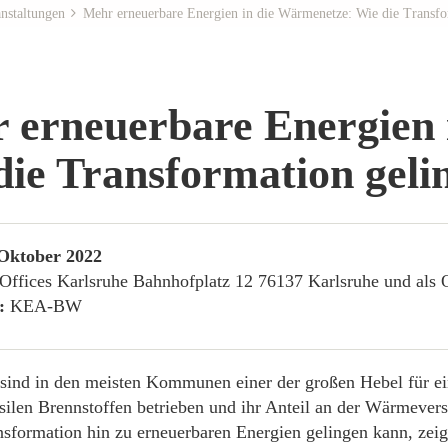
nstaltungen
Mehr erneuerbare Energien in die Wärmenetze: Wie die Transfo
 erneuerbare Energien 
die Transformation geli
Oktober 2022
Offices Karlsruhe Bahnhofplatz 12 76137 Karlsruhe und als 
r:
KEA-BW
ind in den meisten Kommunen einer der großen Hebel für e
ssilen Brennstoffen betrieben und ihr Anteil an der Wärmevers
nsformation hin zu erneuerbaren Energien gelingen kann, ze