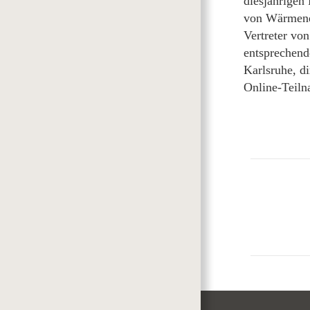
diesjährige
von Wärmenet
Vertreter vo
entsprechende
Karlsruhe, d
Online-Teiln