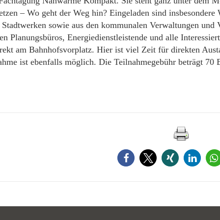
n Fachtagung Nahwärme Kompakt. Sie steht ganz unter dem 
zen – Wo geht der Weg hin? Eingeladen sind insbesondere W
n Stadtwerken sowie aus den kommunalen Verwaltungen und 
n Planungsbüros, Energiedienstleistende und alle Interessiert
irekt am Bahnhofsvorplatz. Hier ist viel Zeit für direkten A
ahme ist ebenfalls möglich. Die Teilnahmegebühr beträgt 70 